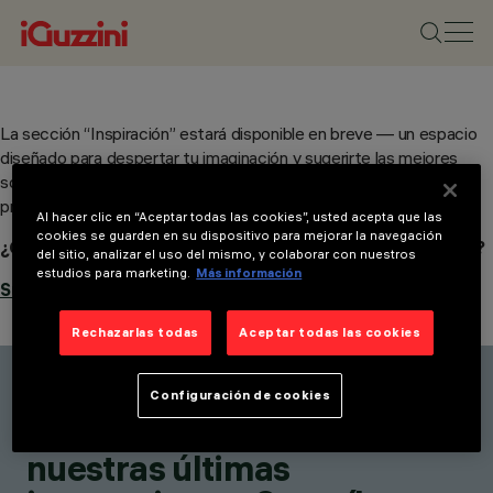
La sección “Inspiración” estará disponible en breve — un espacio
diseñado para despertar tu imaginación y sugerirte las mejores
soluciones para dar forma a la luz — y a la sombra — en tus
proyectos.
Al hacer clic en “Aceptar todas las cookies”, usted acepta que las
cookies se guarden en su dispositivo para mejorar la navegación
¿Quieres que te avisemos cuando la página esté disponible?
del sitio, analizar el uso del mismo, y colaborar con nuestros
estudios para marketing.
Más información
Suscríbete a nuestro boletín.
Rechazarlas todas
Aceptar todas las cookies
Configuración de cookies
Mantente al día con
nuestras últimas