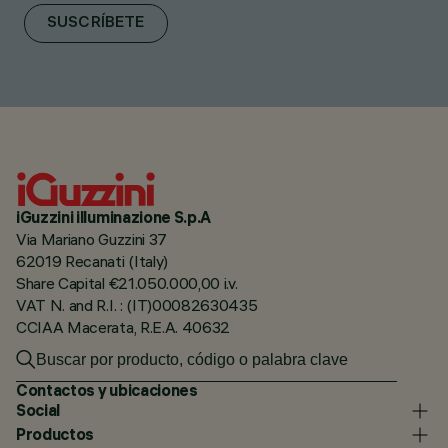
SUSCRÍBETE
iGuzzini illuminazione S.p.A
Via Mariano Guzzini 37
62019 Recanati (Italy)
Share Capital €21.050.000,00 i.v.
VAT N. and R.I. : (IT)00082630435
CCIAA Macerata, R.E.A. 40632
Contactos y ubicaciones
Social
Productos