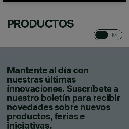
PRODUCTOS
CATEGORÍAS
LUMINARIAS DE PIE Y
SOBREMESA
DESIGN
HARVEILUCE
PRODUCTOS
1
Mantente al día con
SHOP ONLINE
nuestras últimas
innovaciones. Suscríbete a
nuestro boletín para recibir
novedades sobre nuevos
productos, ferias e
iniciativas.