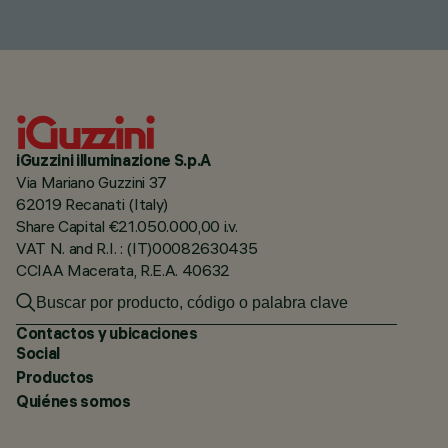
iGuzzini illuminazione S.p.A
Via Mariano Guzzini 37
62019 Recanati (Italy)
Share Capital €21.050.000,00 i.v.
VAT N. and R.I. : (IT)00082630435
CCIAA Macerata, R.E.A. 40632
Contactos y ubicaciones
Social
Productos
Quiénes somos