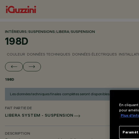
INTÉRIEURS
/
SUSPENSIONS
/
LIBERA
/
SUSPENSION
198D
COULEUR
DONNÉES TECHNIQUES
DONNÉES ÉLECTRIQUES
INSTALLAT
198D
Les données techniques finales complètes seront disponibles à partir de Juin 2
En cliquant
FAIT PARTIE DE
pour amélio
Plus d’in
LIBERA SYSTEM - SUSPENSION
Paramèt
DESCRIPTION