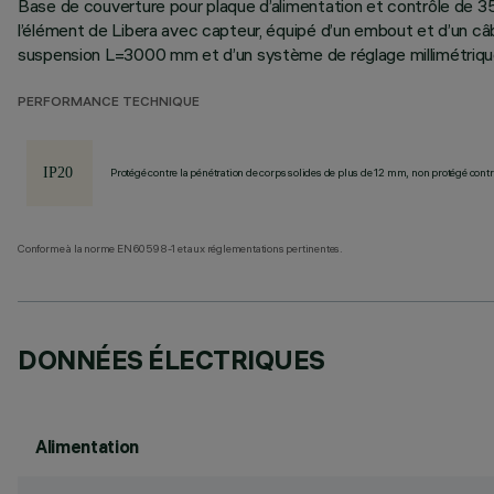
Base de couverture pour plaque d’alimentation et contrôle de 3
l’élément de Libera avec capteur, équipé d’un embout et d’un c
suspension L=3000 mm et d’un système de réglage millimétriqu
PERFORMANCE TECHNIQUE
Protégé contre la pénétration de corps solides de plus de 12 mm, non protégé contre
Conforme à la norme EN60598-1 et aux réglementations pertinentes.
DONNÉES ÉLECTRIQUES
Alimentation