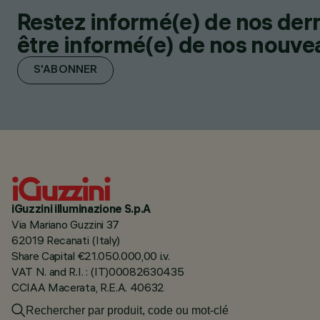
Restez informé(e) de nos der
être informé(e) de nos nouveau
S'ABONNER
iGuzzini illuminazione S.p.A
Via Mariano Guzzini 37
62019 Recanati (Italy)
Share Capital €21.050.000,00 i.v.
VAT N. and R.I. : (IT)00082630435
CCIAA Macerata, R.E.A. 40632