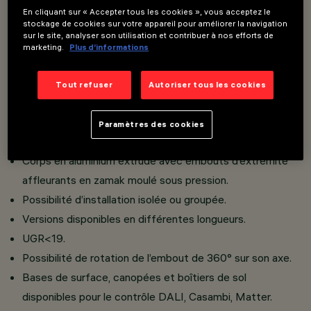
En cliquant sur « Accepter tous les cookies », vous acceptez le
Versions disponibles avec optique Space blanche ou
stockage de cookies sur votre appareil pour améliorer la navigation
sur le site, analyser son utilisation et contribuer à nos efforts de
noire et écran micro-texturé opale ou fumé satiné.
marketing.
Plus d’informations
Raster en matière thermoplastique texturé translucide,
réalisé avec système catadioptrique.
Tout refuser
Autoriser tous les cookies
Versions avec optique Frameless ou Frame.
Versions down light et up/down light en ajoutant la bande
Paramètres des cookies
pour lumière Up.
Corps en aluminium extrudé avec embouts d’extrémité
affleurants en zamak moulé sous pression.
Possibilité d’installation isolée ou groupée.
Versions disponibles en différentes longueurs.
UGR<19.
Possibilité de rotation de l’embout de 360° sur son axe.
Bases de surface, canopées et boîtiers de sol
disponibles pour le contrôle DALI, Casambi, Matter.