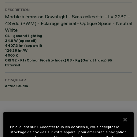
DESCRIPTION
Module à émission DownLight - Sans collerette - L= 2280 -
48Vdc (PWM) - Éclairage général - Optique Space - Neutral
White
GL - general lighting
34.9 W (appareil)
4407.3 lm (appareil)
126.28 lm/W
4000 K
CRI
92
- Rf (Colour Fidelity Index) 88 - Rg (Gamut Index) 95
External
CONÇU PAR
Artec Studio
COULEUR
En cliquant sur « Accepter tous les cookies », vous acceptez le
stockage de cookies sur votre appareil pour améliorer la navigation