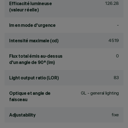
126.28
Efficacité lumineuse
(valeur réelle)
-
lm en mode d'urgence
4519
Intensité maximale (cd)
0
Flux total émis au-dessus
d'un angle de 90° (lm)
83
Light output ratio (LOR)
GL - general lighting
Optique et angle de
faisceau
fixe
Adjustability