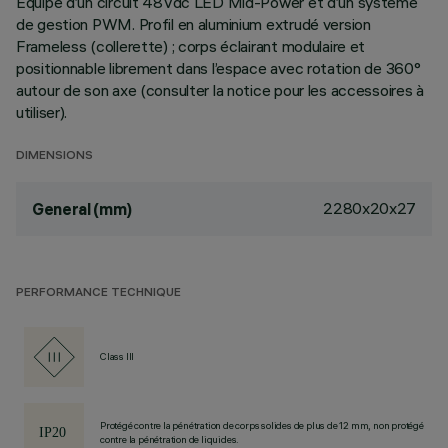
Équipé d’un circuit 48Vdc LED Mid-Power et d’un système
de gestion PWM. Profil en aluminium extrudé version
Frameless (collerette) ; corps éclairant modulaire et
positionnable librement dans l’espace avec rotation de 360°
autour de son axe (consulter la notice pour les accessoires à
utiliser).
DIMENSIONS
2280x20x27
General (mm)
PERFORMANCE TECHNIQUE
Class III
Protégé contre la pénétration de corps solides de plus de 12 mm, non protégé
contre la pénétration de liquides.