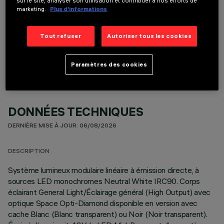
sur le site, analyser son utilisation et contribuer à nos efforts de
marketing.
Plus d’informations
COMPOSANTS OPTIONNELS
Tout refuser
Autoriser tous les cookies
Paramètres des cookies
DONNÉES TECHNIQUES
DERNIÈRE MISE À JOUR: 06/08/2026
DESCRIPTION
Système lumineux modulaire linéaire à émission directe, à
sources LED monochromes Neutral White IRC90. Corps
éclairant General Light/Éclairage général (High Output) avec
optique Space Opti-Diamond disponible en version avec
cache Blanc (Blanc transparent) ou Noir (Noir transparent).