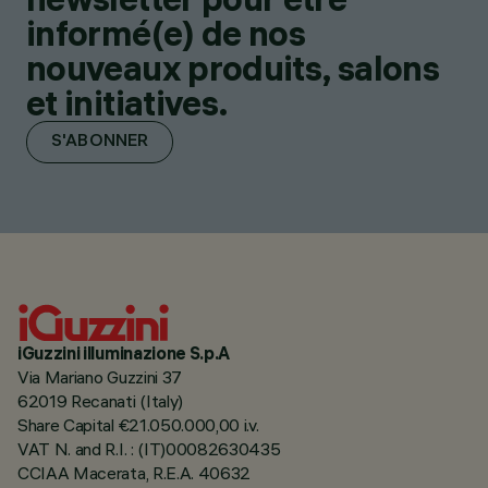
informé(e) de nos
nouveaux produits, salons
et initiatives.
S'ABONNER
iGuzzini illuminazione S.p.A
Via Mariano Guzzini 37
62019 Recanati (Italy)
Share Capital €21.050.000,00 i.v.
VAT N. and R.I. : (IT)00082630435
CCIAA Macerata, R.E.A. 40632