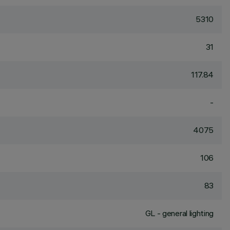
5310
31
117.84
-
4075
106
83
GL - general lighting