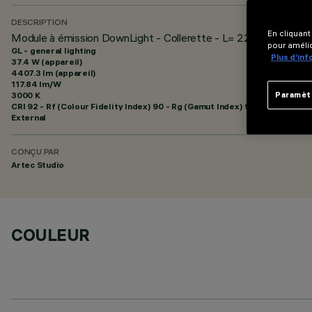
DESCRIPTION
En cliquant
Module à émission DownLight - Collerette - L= 2280 - 48Vdc 
pour amélio
GL - general lighting
Plus d’in
37.4 W (appareil)
4407.3 lm (appareil)
117.84 lm/W
3000 K
Paramèt
CRI
92
- Rf (Colour Fidelity Index) 90 - Rg (Gamut Index) 96
External
CONÇU PAR
Artec Studio
COULEUR