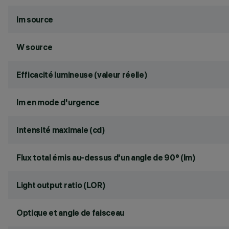
lm source
W source
Efficacité lumineuse (valeur réelle)
lm en mode d'urgence
Intensité maximale (cd)
Flux total émis au-dessus d'un angle de 90° (lm)
Light output ratio (LOR)
Optique et angle de faisceau