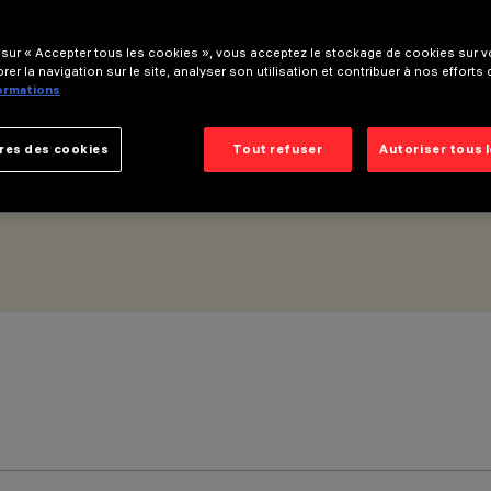
 sur « Accepter tous les cookies », vous acceptez le stockage de cookies sur vo
(PWM) - Éclairage général - Optique Space - Warm White
rer la navigation sur le site, analyser son utilisation et contribuer à nos efforts
formations
res des cookies
Tout refuser
Autoriser tous 