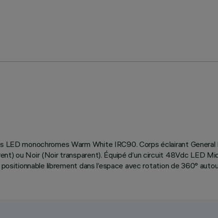
rces LED monochromes Warm White IRC90. Corps éclairant General 
rent) ou Noir (Noir transparent). Équipé d’un circuit 48Vdc LED M
 positionnable librement dans l’espace avec rotation de 360° autour 