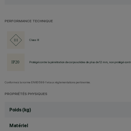
PERFORMANCE TECHNIQUE
Class III
Protégé contre la pénétration de corps solides de plus de 12 mm, non protégé contre
Conforme à la norme EN60598-1 et aux réglementations pertinentes.
PROPRIÉTÉS PHYSIQUES
Poids (kg)
Matériel