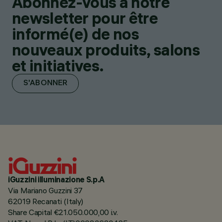
Abonnez-vous à notre
newsletter pour être
informé(e) de nos
nouveaux produits, salons
et initiatives.
S'ABONNER
iGuzzini illuminazione S.p.A
Via Mariano Guzzini 37
62019 Recanati (Italy)
Share Capital €21.050.000,00 i.v.