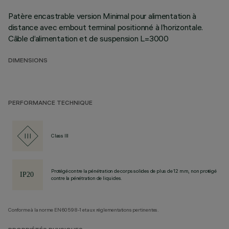
Patère encastrable version Minimal pour alimentation à
distance avec embout terminal positionné à l’horizontale.
Câble d’alimentation et de suspension L=3000
DIMENSIONS
PERFORMANCE TECHNIQUE
Class III
Protégé contre la pénétration de corps solides de plus de 12 mm, non protégé
contre la pénétration de liquides.
Conforme à la norme EN60598-1 et aux réglementations pertinentes.