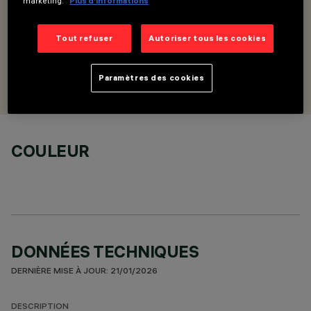
marketing.
Plus d’informations
DESCRIPTION
Patère encastrable Minimal pour alimentation avec embout
terminal
Tout refuser
Autoriser tous les cookies
CONÇU PAR
Paramètres des cookies
Artec Studio
COULEUR
DONNÉES TECHNIQUES
DERNIÈRE MISE À JOUR: 21/01/2026
DESCRIPTION