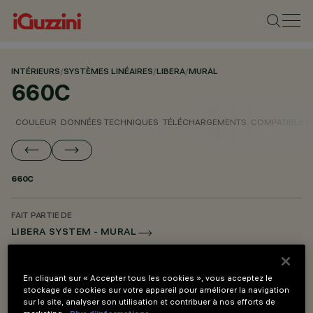
INTÉRIEURS
/
SYSTÈMES LINÉAIRES
/
LIBERA
/
MURAL
660C
COULEUR
DONNÉES TECHNIQUES
TÉLÉCHARGEMENTS
COMPATIBLE 
660C
FAIT PARTIE DE
LIBERA SYSTEM - MURAL
LIBERA SYSTEM - SUSPENSION
LIBERA SYSTEM - ACCESSOIRE DE MONTAGE ET ALIMENTATION
En cliquant sur « Accepter tous les cookies », vous acceptez le
stockage de cookies sur votre appareil pour améliorer la navigation
sur le site, analyser son utilisation et contribuer à nos efforts de