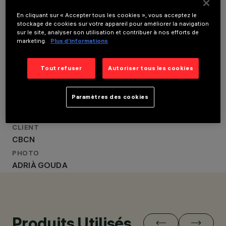
LOCATION
BARCELONA, SPAIN
ANNÉE
BARCELONA, SPAIN
En cliquant sur « Accepter tous les cookies », vous acceptez le
2022
stockage de cookies sur votre appareil pour améliorer la navigation
ANNÉE
sur le site, analyser son utilisation et contribuer à nos efforts de
CONCEPTION
ARCHITECTURALE
2022
marketing.
Plus d’informations
EL EQUIPO CREATIVO
CONCEPTION
CONCEPTION
ARCHITECTURALE
D’ÉCLAIRAGE
Tout refuser
Autoriser tous les cookies
EL EQUIPO CREATIVO
MMAS LIGHTING
CONCEPTION
Paramètres des cookies
D’ÉCLAIRAGE
MMAS LIGHTING
CLIENT
CBCN
PHOTO
ADRIÀ GOUDA
Produits Utilisés