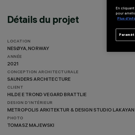
2021
CONCEPTION ARCHITECTURALE
En cliquant
pour amélio
SAUNDERS ARCHITECTURE
Détails du projet
Plus d’in
Paramèt
LOCATION
NESØYA, NORWAY
ANNÉE
2021
CONCEPTION ARCHITECTURALE
SAUNDERS ARCHITECTURE
CLIENT
HILDE E TROND VEGARD BRATTLIE
DESIGN D'INTÉRIEUR
METROPOLIS ARKITEKTUR & DESIGN STUDIO LAKAYAN
PHOTO
TOMASZ MAJEWSKI