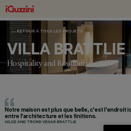
RETOUR À TOUS LES PROJETS
VILLA BRATTLIE
Hospitality and Residential
Notre maison est plus que belle, c'est l'endroit
entre l'architecture et les finitions.
EMPLACEMENT
NESØYA, NORWAY
HILDE AND TROND VEGAR BRATTLIE
ANNÉE