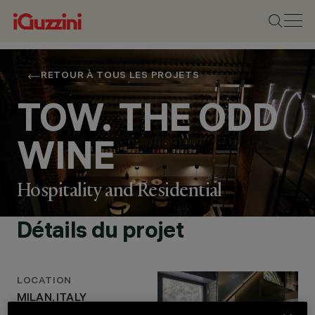
RETOUR À TOUS LES PROJETS
TOW. THE ODD
WINE
Hospitality and Residential
EMPLACEMENT
MILAN, ITALY
Détails du projet
ANNÉE
2023
CONCEPTION
ARCHITECTURALE
LOCATION
STUDIO LATINO -
MILAN, ITALY
MATTEO LATTUADA,