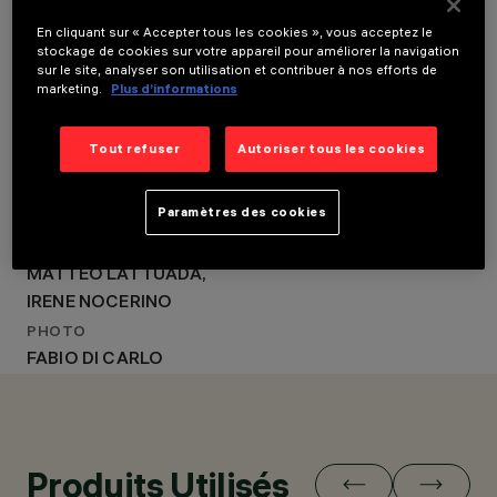
IRENE NOCERINO
ANNÉE
CONCEPTION
2023
En cliquant sur « Accepter tous les cookies », vous acceptez le
D’ÉCLAIRAGE
stockage de cookies sur votre appareil pour améliorer la navigation
CONCEPTION
STUDIO LATINO -
sur le site, analyser son utilisation et contribuer à nos efforts de
ARCHITECTURALE
MATTEO LATTUADA,
marketing.
Plus d’informations
STUDIO LATINO -
IRENE NOCERINO
MATTEO LATTUADA,
Tout refuser
Autoriser tous les cookies
IRENE NOCERINO
CONCEPTION
Paramètres des cookies
D’ÉCLAIRAGE
STUDIO LATINO -
MATTEO LATTUADA,
IRENE NOCERINO
PHOTO
FABIO DI CARLO
Produits Utilisés