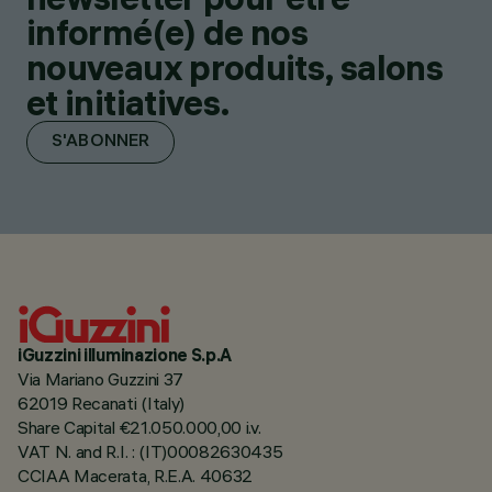
informé(e) de nos
nouveaux produits, salons
et initiatives.
S'ABONNER
iGuzzini illuminazione S.p.A
Via Mariano Guzzini 37
62019 Recanati (Italy)
Share Capital €21.050.000,00 i.v.
VAT N. and R.I. : (IT)00082630435
CCIAA Macerata, R.E.A. 40632