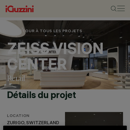
RETOUR À TOUS LES PROJETS
ZEISS VISION
CENTER
Retail
EMPLACEMENT
Détails du projet
ZURIGO,
SWITZERLAND
ANNÉE
2020
LOCATION
CONCEPTION
ZURIGO, SWITZERLAND
ARCHITECTURALE