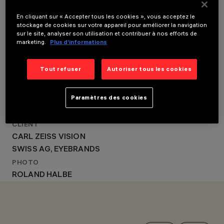
LABOR WELTENBAU -
ANNÉE
ELMAR GAUGGEL
2020
En cliquant sur « Accepter tous les cookies », vous acceptez le
CONCEPTION
stockage de cookies sur votre appareil pour améliorer la navigation
CONCEPTION
D’ÉCLAIRAGE
sur le site, analyser son utilisation et contribuer à nos efforts de
ARCHITECTURALE
LABOR WELTENBAU -
marketing.
Plus d’informations
LABOR WELTENBAU -
ELMAR GAUGGEL
ELMAR GAUGGEL
Tout refuser
Autoriser tous les cookies
CONCEPTION
D’ÉCLAIRAGE
Paramètres des cookies
LABOR WELTENBAU -
ELMAR GAUGGEL
CLIENT
CARL ZEISS VISION
SWISS AG, EYEBRANDS
PHOTO
ROLAND HALBE