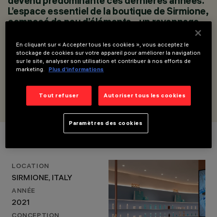
devenu prédominante ces dernières années.
IOSA GHINI
L’espace essentiel de la boutique de Sirmione,
ASSOCIATI SRL
composé de peu d’éléments - un rayonnage
CONCEPTION
D’ÉCLAIRAGE
et un jet d’eau central qui s’intègre à
IOSA GHINI
l’architecture de l’espace - est mis en valeur,
En cliquant sur « Accepter tous les cookies », vous acceptez le
ASSOCIATI SRL
en termes d’éclairage, par la possibilité
stockage de cookies sur votre appareil pour améliorer la navigation
sur le site, analyser son utilisation et contribuer à nos efforts de
d’activer trois scénarios avec les lumières
marketing.
Plus d’informations
LED.
MASSIMO IOSA GHINI, ARCHITECT
Tout refuser
Autoriser tous les cookies
Paramètres des cookies
Détails du projet
LOCATION
SIRMIONE, ITALY
ANNÉE
2021
CONCEPTION