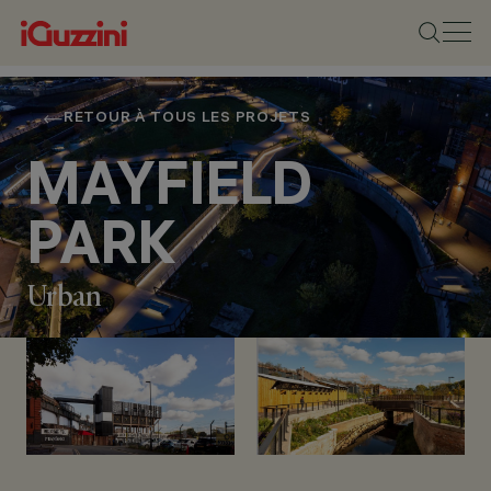
RETOUR À TOUS LES PROJETS
MAYFIELD
PARK
Urban
EMPLACEMENT
MANCHESTER,
UNITED KINGDOM
ANNÉE
2022