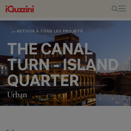
RETOUR À TOUS LES PROJETS
THE CANAL
TURN - ISLAND
QUARTER
Urban
EMPLACEMENT
NOTTINGHAM,