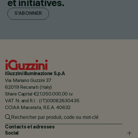
et initiatives.
S'ABONNER
iGuzzini illuminazione S.p.A
Via Mariano Guzzini 37
62019 Recanati (Italy)
Share Capital €21.050.000,00 i.v.
VAT N. and R.I. : (IT)00082630435
CCIAA Macerata, R.E.A. 40632
Contacts et adresses
Social