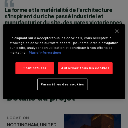
UNITED KINGDOM
ANNÉE
La forme et la matérialité de l'architecture
2021
s'inspirent du riche passé industriel et
CONCEPTION
manufacturier du site, des gares victoriennes
ARCHITECTURALE
et des canaux et voies navigables historiques.
JESTICO + WHILES
De même, la stratégie d'éclairage conçue par
CONCEPTION
En cliquant sur « Accepter tous les cookies », vous acceptez le
D’ÉCLAIRAGE
notre studio cherche à mettre en valeur les
stockage de cookies sur votre appareil pour améliorer la navigation
STUDIOFRACTAL
formes, les rythmes et les textures, en reliant
sur le site, analyser son utilisation et contribuer à nos efforts de
l'architecture au paysage et au contexte
marketing.
Plus d’informations
urbain environnant.
TIM DOWNEY, MANAGING DIRECTOR AT
Tout refuser
Autoriser tous les cookies
STUDIOFRACTAL
Paramètres des cookies
Détails du projet
LOCATION
NOTTINGHAM, UNITED