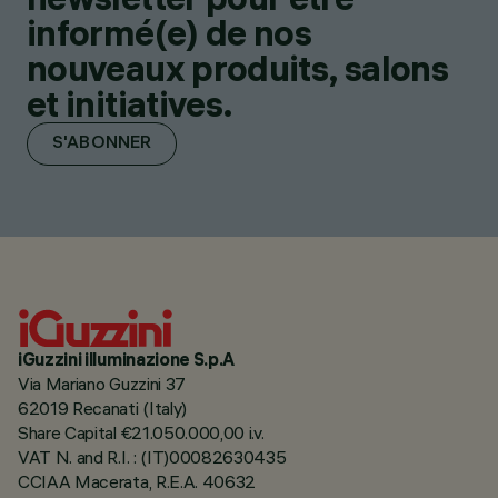
informé(e) de nos
nouveaux produits, salons
et initiatives.
S'ABONNER
iGuzzini illuminazione S.p.A
Via Mariano Guzzini 37
62019 Recanati (Italy)
Share Capital €21.050.000,00 i.v.
VAT N. and R.I. : (IT)00082630435
CCIAA Macerata, R.E.A. 40632