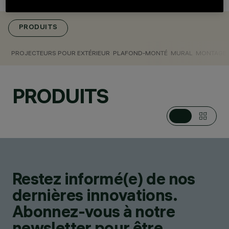
PLAFONNIERS,
PROJECTEURS POUR
EXTÉRIEUR,
PRODUITS
PROJECTEURS
MULTIPLES SUR MÂT
PROJECTEURS POUR EXTÉRIEUR
PLAFOND-MONTÉ
MURAL
MONTAGE 
/ EN APPLIQUE,
EFFETS LUMINEUX,
APPLIQUES,
PRODUITS
PLAFONNIERS
DESIGN
MARIO CUCINELLA
PRODUITS
275
Restez informé(e) de nos
dernières innovations.
Abonnez-vous à notre
newsletter pour être