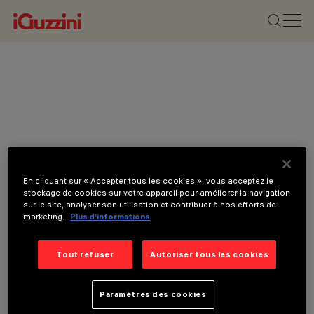
En cliquant sur « Accepter tous les cookies », vous acceptez le
stockage de cookies sur votre appareil pour améliorer la navigation
sur le site, analyser son utilisation et contribuer à nos efforts de
marketing.
Plus d’informations
Tout refuser
Autoriser tous les cookies
CATÉGORIES
APPAREILS POUR
EFFETS LUMINEUX,
Paramètres des cookies
APPLIQUES ,