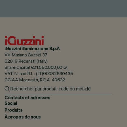
iGuzzini illuminazione S.p.A
Via Mariano Guzzini 37
62019 Recanati (Italy)
Share Capital €21.050.000,00 i.v.
VAT N. and R.I. : (IT)00082630435
CCIAA Macerata, R.E.A. 40632
Contacts et adresses
Social
Produits
À propos de nous