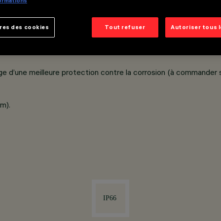
formations
n au sol en aluminium moulé sous pression à faible teneur en cu
res des cookies
Tout refuser
Autoriser tous 
 (versions ø 170 mm) ou extrudé (versions ø 90 mm) ; plaque por
e d’une meilleure protection contre la corrosion (à commander
m).