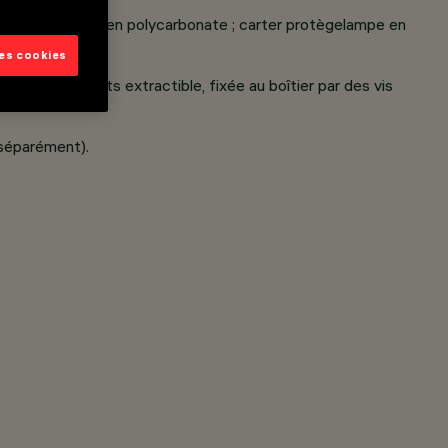
ivre ; diffuseur en polycarbonate ; carter protègelampe en
les cookies
te-composants extractible, fixée au boîtier par des vis
 séparément).