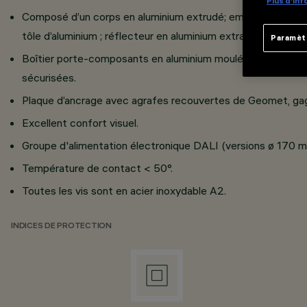
Plus d’in
Composé d’un corps en aluminium extrudé; embase de fixatio
tôle d’aluminium ; réflecteur en aluminium extra-pur.
Paramèt
Boîtier porte-composants en aluminium moulé sous pression
sécurisées.
Plaque d’ancrage avec agrafes recouvertes de Geomet, gag
Excellent confort visuel.
Groupe d'alimentation électronique DALI (versions ø 170 m
Température de contact < 50°.
Toutes les vis sont en acier inoxydable A2.
INDICES DE PROTECTION