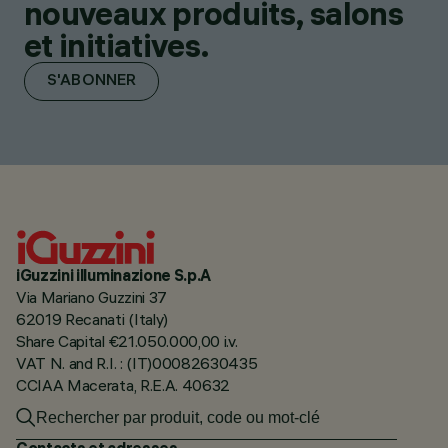
nouveaux produits, salons
et initiatives.
S'ABONNER
iGuzzini illuminazione S.p.A
Via Mariano Guzzini 37
62019 Recanati (Italy)
Share Capital €21.050.000,00 i.v.
VAT N. and R.I. : (IT)00082630435
CCIAA Macerata, R.E.A. 40632
Contacts et adresses