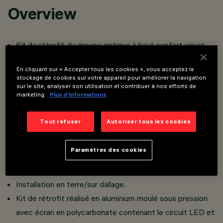
Overview
Kit de rétrofit du groupe optique à haut confort visuel
prévu pour l’utilisation de sources lumineuses à LED pour
En cliquant sur « Accepter tous les cookies », vous acceptez le
borne iWay ronde aux fins de relamping d’installations
stockage de cookies sur votre appareil pour améliorer la navigation
existantes à sources lumineuses à iodures métalliques ou
sur le site, analyser son utilisation et contribuer à nos efforts de
marketing.
Plus d’informations
fluorescence.
Le Kit Rétrofit réduit les coûts d’énergie et d’entretien
Tout refuser
Autoriser tous les cookies
de l’ancienne installation à iodures métalliques ou
fluorescence en permettant de réaliser des économies
Paramètres des cookies
d’énergie pouvant atteindre 80 % et d’amortir
rapidement la nouvelle installation à LED.
Installation en terre/sur dallage.
Kit de rétrofit réalisé en aluminium moulé sous pression
avec écran en polycarbonate contenant le circuit LED et