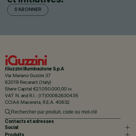
S'ABONNER
iGuzzini illuminazione S.p.A
Via Mariano Guzzini 37
62019 Recanati (Italy)
Share Capital €21.050.000,00 i.v.
VAT N. and R.I. : (IT)00082630435
CCIAA Macerata, R.E.A. 40632
Contacts et adresses
Social
Produits