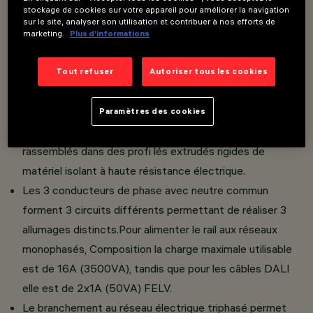
stockage de cookies sur votre appareil pour améliorer la navigation
Réalisé en aluminium extrudé.
sur le site, analyser son utilisation et contribuer à nos efforts de
Disponible en différentes longueurs :
marketing.
Plus d’informations
1000/2000/3000/4000 mm.
Deux rebords latéraux servent de surface d’appui sur les
Tout refuser
Autoriser tous les cookies
panneaux du faux plafond.
6 conducteurs sont logés dans le rail. 4 pour câblages
Paramètres des cookies
triphasées, 2 pour câblages DALI. Les conducteurs sont
rassemblés dans des profi lés extrudés rigides de
matériel isolant à haute résistance électrique.
Les 3 conducteurs de phase avec neutre commun
forment 3 circuits différents permettant de réaliser 3
allumages distincts.Pour alimenter le rail aux réseaux
monophasés, Composition la charge maximale utilisable
est de 16A (3500VA), tandis que pour les câbles DALI
elle est de 2x1A (50VA) FELV.
Le branchement au réseau électrique triphasé permet