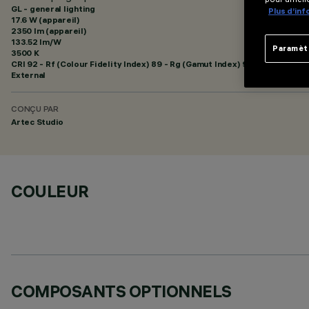
GL - general lighting
Plus d’in
17.6 W (appareil)
2350 lm (appareil)
133.52 lm/W
Paramèt
3500 K
CRI
92
- Rf (Colour Fidelity Index) 89 - Rg (Gamut Index) 95
External
CONÇU PAR
Artec Studio
COULEUR
COMPOSANTS OPTIONNELS