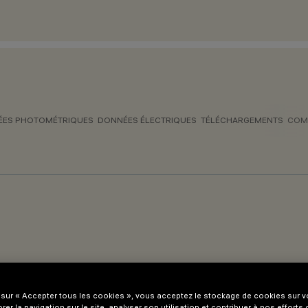
ES PHOTOMÉTRIQUES
DONNÉES ÉLECTRIQUES
TÉLÉCHARGEMENTS
COM
 sur « Accepter tous les cookies », vous acceptez le stockage de cookies sur vo
rer la navigation sur le site, analyser son utilisation et contribuer à nos efforts