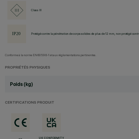
Class III
Protégé contre la pénétration de corps solides de plus de 12 mm, non protégé contre
Conforme à la norme EN60598-1 et aux réglementations pertinentes.
PROPRIÉTÉS PHYSIQUES
Poids (kg)
CERTIFICATIONS PRODUIT
UK CONFORMITY