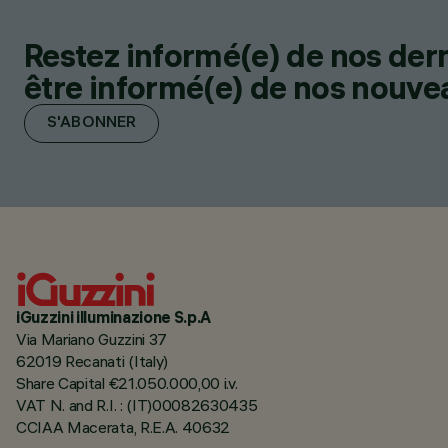
Restez informé(e) de nos der
être informé(e) de nos nouveau
S'ABONNER
iGuzzini illuminazione S.p.A
Via Mariano Guzzini 37
62019 Recanati (Italy)
Share Capital €21.050.000,00 i.v.
VAT N. and R.I. : (IT)00082630435
CCIAA Macerata, R.E.A. 40632