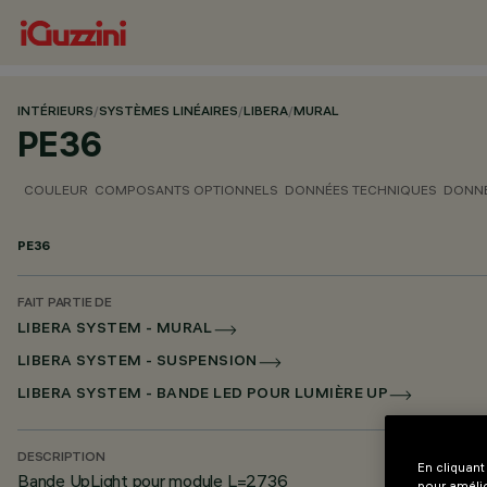
INTÉRIEURS
/
SYSTÈMES LINÉAIRES
/
LIBERA
/
MURAL
PE36
COULEUR
COMPOSANTS OPTIONNELS
DONNÉES TECHNIQUES
DONNÉ
PE36
FAIT PARTIE DE
LIBERA SYSTEM - MURAL
LIBERA SYSTEM - SUSPENSION
LIBERA SYSTEM - BANDE LED POUR LUMIÈRE UP
DESCRIPTION
En cliquant
Bande UpLight pour module L=2736
pour amélio