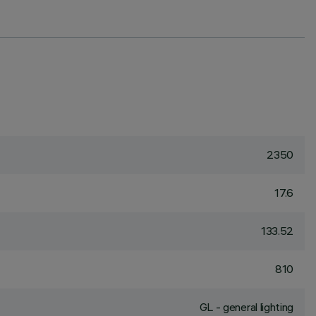
2350
17.6
133.52
810
GL - general lighting