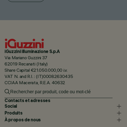
iGuzzini illuminazione S.p.A
Via Mariano Guzzini 37
62019 Recanati (Italy)
Share Capital €21.050.000,00 i.v.
VAT N. and R.I. : (IT)00082630435
CCIAA Macerata, R.E.A. 40632
Contacts et adresses
Social
Produits
À propos de nous