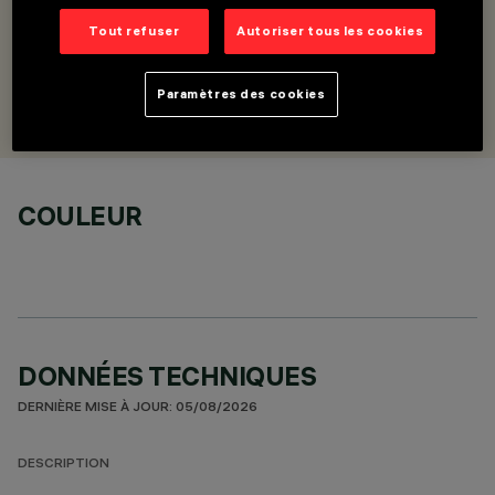
DESCRIPTION
Kit de suspension intermédiaire pour modules
Tout refuser
Autoriser tous les cookies
CONÇU PAR
Paramètres des cookies
Artec Studio
COULEUR
DONNÉES TECHNIQUES
DERNIÈRE MISE À JOUR: 05/08/2026
DESCRIPTION