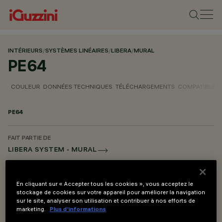
INTÉRIEURS
/
SYSTÈMES LINÉAIRES
/
LIBERA
/
MURAL
PE64
COULEUR
DONNÉES TECHNIQUES
TÉLÉCHARGEMENTS
COMPATIBLE 
PE64
FAIT PARTIE DE
LIBERA SYSTEM - MURAL
LIBERA SYSTEM - DU PLAFOND AU SOL
LIBERA SYSTEM - SUSPENSION
En cliquant sur « Accepter tous les cookies », vous acceptez le
stockage de cookies sur votre appareil pour améliorer la navigation
LIBERA SYSTEM - ACCESSOIRE DE MONTAGE ET ALIMENTATION
sur le site, analyser son utilisation et contribuer à nos efforts de
marketing.
Plus d’informations