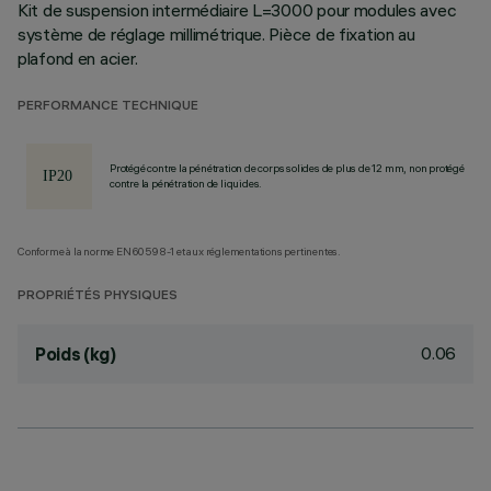
Kit de suspension intermédiaire L=3000 pour modules avec
système de réglage millimétrique. Pièce de fixation au
plafond en acier.
PERFORMANCE TECHNIQUE
Protégé contre la pénétration de corps solides de plus de 12 mm, non protégé
contre la pénétration de liquides.
Conforme à la norme EN60598-1 et aux réglementations pertinentes.
PROPRIÉTÉS PHYSIQUES
0.06
Poids (kg)