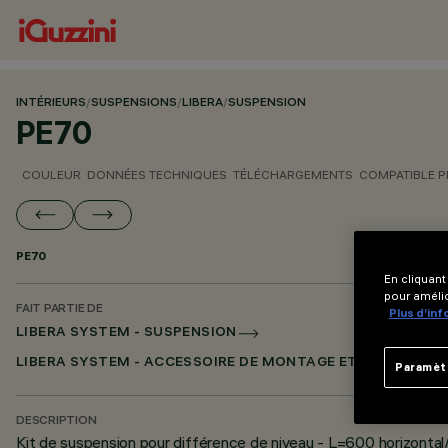
INTÉRIEURS
/
SUSPENSIONS
/
LIBERA
/
SUSPENSION
PE70
COULEUR
DONNÉES TECHNIQUES
TÉLÉCHARGEMENTS
COMPATIBLE 
PE70
En cliquant
pour amélio
FAIT PARTIE DE
Plus d’in
LIBERA SYSTEM - SUSPENSION
LIBERA SYSTEM - ACCESSOIRE DE MONTAGE ET ALIMENTAT
Paramèt
DESCRIPTION
Kit de suspension pour différence de niveau - L=600 horizontal/