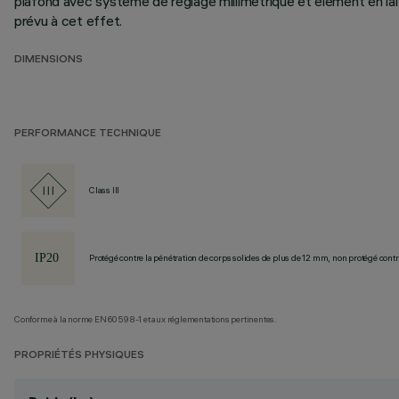
plafond avec système de réglage millimétrique et élément en lait
prévu à cet effet.
DIMENSIONS
PERFORMANCE TECHNIQUE
Class III
Protégé contre la pénétration de corps solides de plus de 12 mm, non protégé contre
Conforme à la norme EN60598-1 et aux réglementations pertinentes.
PROPRIÉTÉS PHYSIQUES