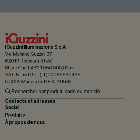
iGuzzini illuminazione S.p.A
Via Mariano Guzzini 37
62019 Recanati (Italy)
Share Capital €21.050.000,00 i.v.
VAT N. and R.I. : (IT)00082630435
CCIAA Macerata, R.E.A. 40632
Contacts et adresses
Social
Produits
À propos de nous