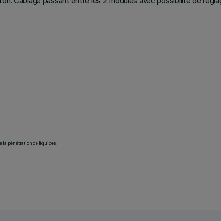
on. Câblage passant entre les 2 modules avec possibilité de réglag
 la pénétration de liquides.