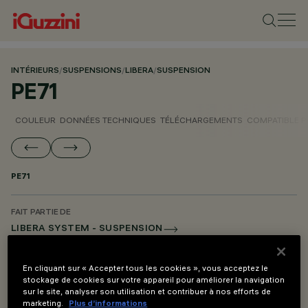
INTÉRIEURS
/
SUSPENSIONS
/
LIBERA
/
SUSPENSION
PE71
COULEUR
DONNÉES TECHNIQUES
TÉLÉCHARGEMENTS
COMPATIBLE 
PE71
FAIT PARTIE DE
LIBERA SYSTEM - SUSPENSION
LIBERA SYSTEM - ACCESSOIRE DE MONTAGE ET ALIMENTATION
En cliquant sur « Accepter tous les cookies », vous acceptez le
stockage de cookies sur votre appareil pour améliorer la navigation
DESCRIPTION
sur le site, analyser son utilisation et contribuer à nos efforts de
Kit de suspension pour différence de niveau - L=900
marketing.
Plus d’informations