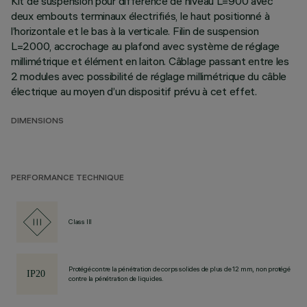
Kit de suspension pour différence de niveau L=900 avec
deux embouts terminaux électrifiés, le haut positionné à
l’horizontale et le bas à la verticale. Filin de suspension
L=2000, accrochage au plafond avec système de réglage
millimétrique et élément en laiton. Câblage passant entre les
2 modules avec possibilité de réglage millimétrique du câble
électrique au moyen d’un dispositif prévu à cet effet.
DIMENSIONS
PERFORMANCE TECHNIQUE
Class III
Protégé contre la pénétration de corps solides de plus de 12 mm, non protégé
contre la pénétration de liquides.