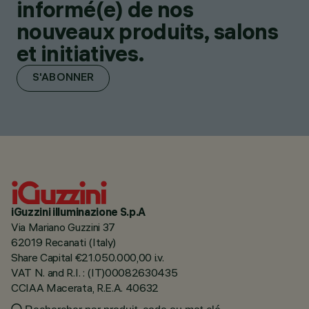
informé(e) de nos
nouveaux produits, salons
et initiatives.
S'ABONNER
iGuzzini illuminazione S.p.A
Via Mariano Guzzini 37
62019 Recanati (Italy)
Share Capital €21.050.000,00 i.v.
VAT N. and R.I. : (IT)00082630435
CCIAA Macerata, R.E.A. 40632