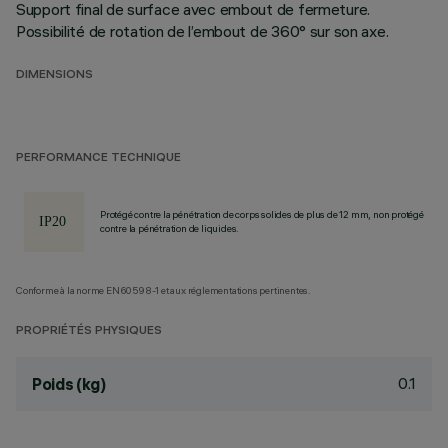
Support final de surface avec embout de fermeture.
Possibilité de rotation de l’embout de 360° sur son axe.
DIMENSIONS
PERFORMANCE TECHNIQUE
Protégé contre la pénétration de corps solides de plus de 12 mm, non protégé
contre la pénétration de liquides.
Conforme à la norme EN60598-1 et aux réglementations pertinentes.
PROPRIÉTÉS PHYSIQUES
0.1
Poids (kg)