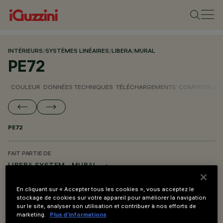
INTÉRIEURS
/
SYSTÈMES LINÉAIRES
/
LIBERA
/
MURAL
PE72
COULEUR
DONNÉES TECHNIQUES
TÉLÉCHARGEMENTS
COMPATIBLE 
PE72
FAIT PARTIE DE
LIBERA SYSTEM - MURAL
LIBERA SYSTEM - SUSPENSION
En cliquant sur « Accepter tous les cookies », vous acceptez le
LIBERA SYSTEM - ACCESSOIRE DE MONTAGE ET ALIMENTATION
stockage de cookies sur votre appareil pour améliorer la navigation
sur le site, analyser son utilisation et contribuer à nos efforts de
marketing.
Plus d’informations