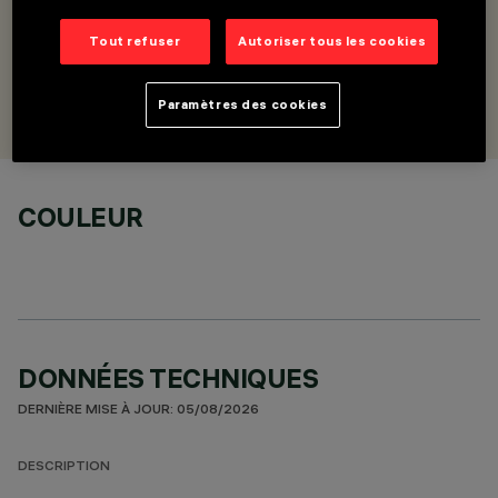
DESCRIPTION
Support final de surface avec embout terminal
Tout refuser
Autoriser tous les cookies
CONÇU PAR
Paramètres des cookies
Artec Studio
COULEUR
DONNÉES TECHNIQUES
DERNIÈRE MISE À JOUR: 05/08/2026
DESCRIPTION