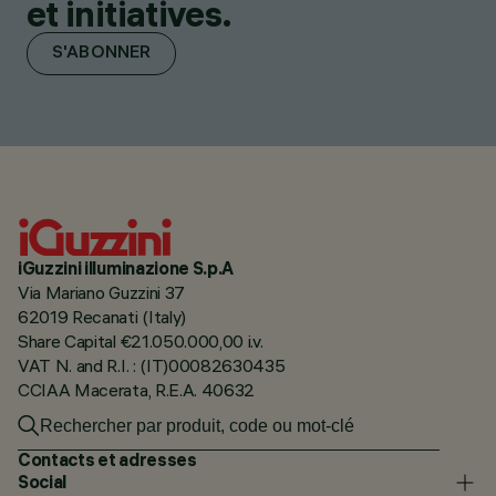
et initiatives.
S'ABONNER
iGuzzini illuminazione S.p.A
Via Mariano Guzzini 37
62019 Recanati (Italy)
Share Capital €21.050.000,00 i.v.
VAT N. and R.I. : (IT)00082630435
CCIAA Macerata, R.E.A. 40632
Contacts et adresses
Social