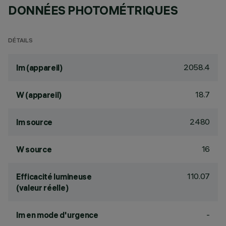
DONNÉES PHOTOMÉTRIQUES
DÉTAILS
2058.4
lm (appareil)
18.7
W (appareil)
2480
lm source
16
W source
110.07
Efficacité lumineuse
(valeur réelle)
-
lm en mode d'urgence