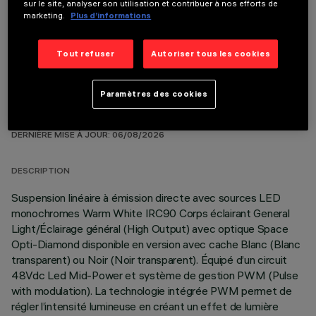
sur le site, analyser son utilisation et contribuer à nos efforts de
COMPOSANTS OPTIONNELS
marketing.
Plus d’informations
Tout refuser
Autoriser tous les cookies
Paramètres des cookies
DONNÉES TECHNIQUES
DERNIÈRE MISE À JOUR: 06/08/2026
DESCRIPTION
Suspension linéaire à émission directe avec sources LED
monochromes Warm White IRC90 Corps éclairant General
Light/Éclairage général (High Output) avec optique Space
Opti-Diamond disponible en version avec cache Blanc (Blanc
transparent) ou Noir (Noir transparent). Équipé d’un circuit
48Vdc Led Mid-Power et système de gestion PWM (Pulse
with modulation). La technologie intégrée PWM permet de
régler l’intensité lumineuse en créant un effet de lumière