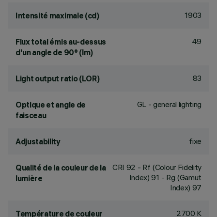
1903
Intensité maximale (cd)
49
Flux total émis au-dessus
d'un angle de 90° (lm)
83
Light output ratio (LOR)
GL - general lighting
Optique et angle de
faisceau
fixe
Adjustability
CRI
92
- Rf (Colour Fidelity
Qualité de la couleur de la
Index) 91 - Rg (Gamut
lumière
Index) 97
2700 K
Température de couleur