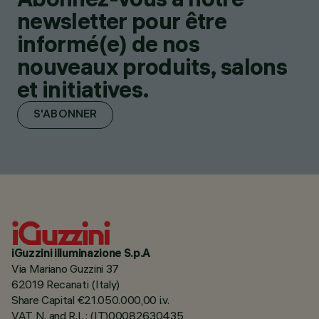
newsletter pour être
informé(e) de nos
nouveaux produits, salons
et initiatives.
S'ABONNER
iGuzzini illuminazione S.p.A
Via Mariano Guzzini 37
62019 Recanati (Italy)
Share Capital €21.050.000,00 i.v.
VAT N. and R.I. : (IT)00082630435