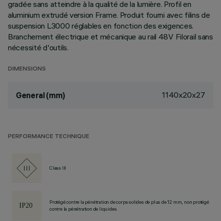
gradée sans atteindre à la qualité de la lumière. Profil en
aluminium extrudé version Frame. Produit fourni avec filins de
suspension L3000 réglables en fonction des exigences.
Branchement électrique et mécanique au rail 48V Filorail sans
nécessité d'outils.
DIMENSIONS
1140x20x27
General (mm)
PERFORMANCE TECHNIQUE
Class III
Protégé contre la pénétration de corps solides de plus de 12 mm, non protégé
contre la pénétration de liquides.