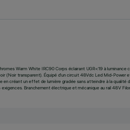
nochromes Warm White IRC90 Corps éclairant UGR<19 à luminance
Noir (Noir transparent). Équipé d’un circuit 48Vdc Led Mid-Power
en créant un effet de lumière gradée sans atteindre à la qualité de
 exigences. Branchement électrique et mécanique au rail 48V Filora