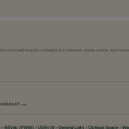
ES PHOTOMÉTRIQUES
DONNÉES ÉLECTRIQUES
INSTALLATION
ADDITIONA
BROADCAST
 1824 - 48Vdc (PWM) - UGR<19 - General Light - Optique Space - W