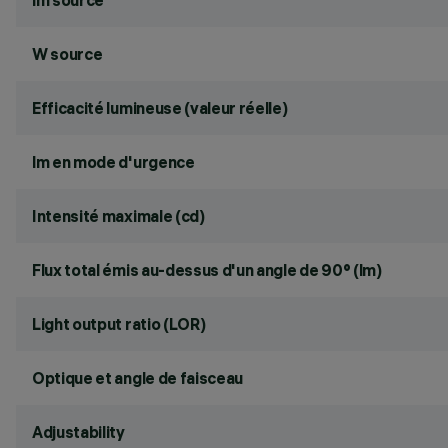
lm source
W source
Efficacité lumineuse (valeur réelle)
lm en mode d'urgence
Intensité maximale (cd)
Flux total émis au-dessus d'un angle de 90° (lm)
Light output ratio (LOR)
Optique et angle de faisceau
Adjustability