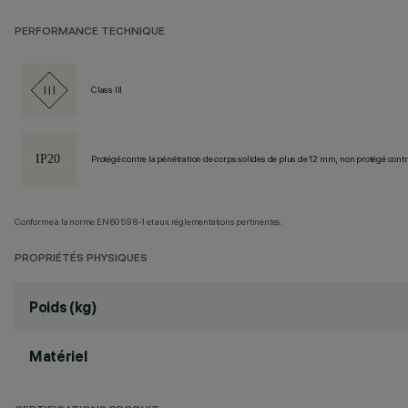
PERFORMANCE TECHNIQUE
Class III
Protégé contre la pénétration de corps solides de plus de 12 mm, non protégé contre
Conforme à la norme EN60598-1 et aux réglementations pertinentes.
PROPRIÉTÉS PHYSIQUES
Poids (kg)
Matériel