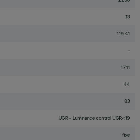
13
119.41
-
1711
44
83
UGR - Luminance control UGR<19
fixe