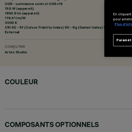
UGR - Luminance control UGR<19
15.5 W (appareil)
1850.9 lm (appareil)
En cliquant
119.41 lm/W
pour amélio
3000 K
Plus d’in
CRI
92
- Rf (Colour Fidelity Index) 90 - Rg (Gamut Index) 96
External
Paramèt
CONÇU PAR
Artec Studio
COULEUR
COMPOSANTS OPTIONNELS