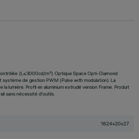
 contrôlée (L≤3000cd/m²). Optique Space Opti-Diamond
 et système de gestion PWM (Pulse with modulation). La
 la lumière. Profil en aluminium extrudé version Frame. Produit
il sans nécessité d'outils.
1824x20x27