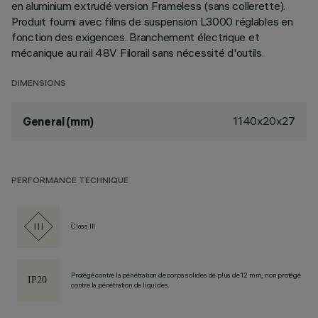
en aluminium extrudé version Frameless (sans collerette).
Produit fourni avec filins de suspension L3000 réglables en
fonction des exigences. Branchement électrique et
mécanique au rail 48V Filorail sans nécessité d'outils.
DIMENSIONS
1140x20x27
General (mm)
PERFORMANCE TECHNIQUE
Class III
Protégé contre la pénétration de corps solides de plus de 12 mm, non protégé
contre la pénétration de liquides.