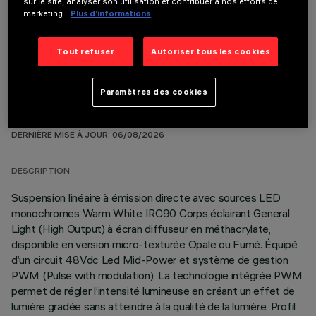
sur le site, analyser son utilisation et contribuer à nos efforts de
COMPOSANTS OPTIONNELS
marketing.
Plus d’informations
Tout refuser
Autoriser tous les cookies
Paramètres des cookies
DONNÉES TECHNIQUES
DERNIÈRE MISE À JOUR: 06/08/2026
DESCRIPTION
Suspension linéaire à émission directe avec sources LED
monochromes Warm White IRC90 Corps éclairant General
Light (High Output) à écran diffuseur en méthacrylate,
disponible en version micro-texturée Opale ou Fumé. Équipé
d’un circuit 48Vdc Led Mid-Power et système de gestion
PWM (Pulse with modulation). La technologie intégrée PWM
permet de régler l’intensité lumineuse en créant un effet de
lumière gradée sans atteindre à la qualité de la lumière. Profil