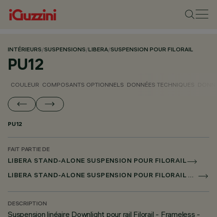
INTÉRIEURS
/
SUSPENSIONS
/
LIBERA
/
SUSPENSION POUR FILORAIL
PU12
COULEUR
COMPOSANTS OPTIONNELS
DONNÉES TECHNIQUES
DONNÉ
PU12
FAIT PARTIE DE
LIBERA STAND-ALONE SUSPENSION POUR FILORAIL
LIBERA STAND-ALONE SUSPENSION POUR FILORAIL DALI BROADCAST
DESCRIPTION
Suspension linéaire Downlight pour rail Filorail - Frameless -