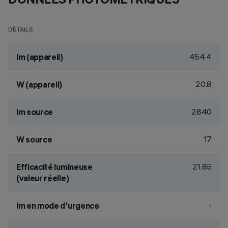
DÉTAILS
454.4
lm (appareil)
20.8
W (appareil)
2840
lm source
17
W source
21.85
Efficacité lumineuse
(valeur réelle)
-
lm en mode d'urgence