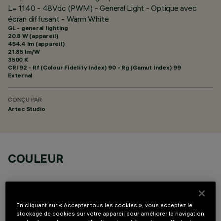
L= 1140 - 48Vdc (PWM) - General Light - Optique avec
écran diffusant - Warm White
GL - general lighting
20.8 W (appareil)
454.4 lm (appareil)
21.85 lm/W
3500 K
CRI
92
- Rf (Colour Fidelity Index) 90 - Rg (Gamut Index) 99
External
CONÇU PAR
Artec Studio
COULEUR
En cliquant sur « Accepter tous les cookies », vous acceptez le
stockage de cookies sur votre appareil pour améliorer la navigation