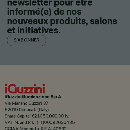
newsletter pour être
informé(e) de nos
nouveaux produits, salons
et initiatives.
S'ABONNER
iGuzzini illuminazione S.p.A
Via Mariano Guzzini 37
62019 Recanati (Italy)
Share Capital €21.050.000,00 i.v.
VAT N. and R.I. : (IT)00082630435
CCIAA Macerata, R.E.A. 40632