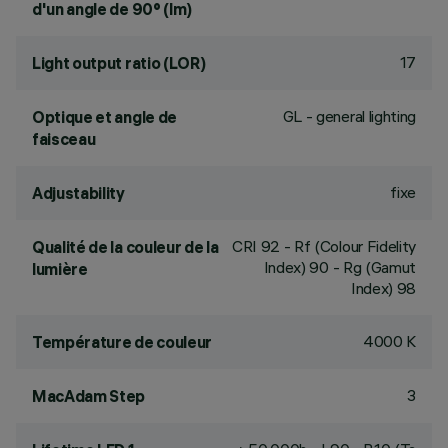
d'un angle de 90° (lm)
17
Light output ratio (LOR)
GL - general lighting
Optique et angle de
faisceau
fixe
Adjustability
CRI
92
- Rf (Colour Fidelity
Qualité de la couleur de la
Index) 90 - Rg (Gamut
lumière
Index) 98
4000 K
Température de couleur
3
MacAdam Step