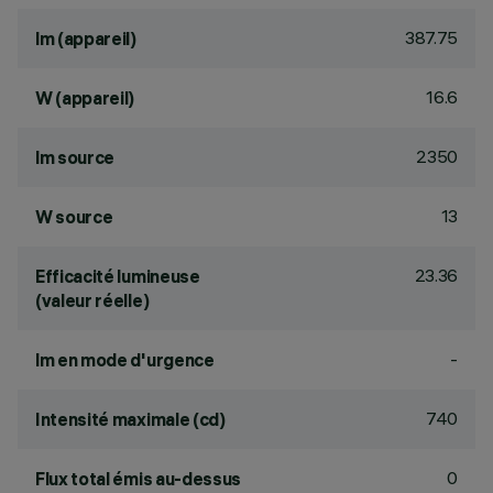
387.75
lm (appareil)
16.6
W (appareil)
2350
lm source
13
W source
23.36
Efficacité lumineuse
(valeur réelle)
-
lm en mode d'urgence
740
Intensité maximale (cd)
0
Flux total émis au-dessus