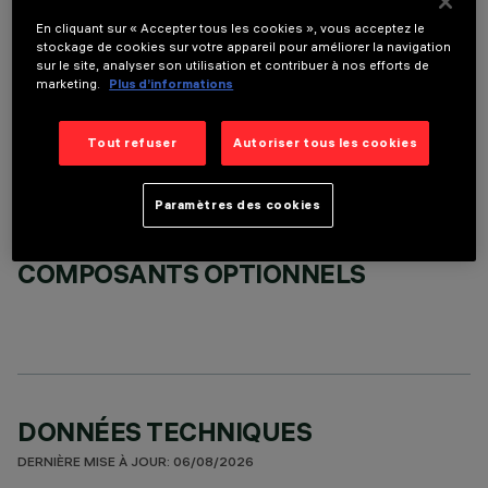
En cliquant sur « Accepter tous les cookies », vous acceptez le
stockage de cookies sur votre appareil pour améliorer la navigation
sur le site, analyser son utilisation et contribuer à nos efforts de
ACCESSOIRES REQUIS
marketing.
Plus d’informations
Il est nécessaire de commander l'un des accessoires requis pour installer et utiliser correctement
le produit:
Tout refuser
Autoriser tous les cookies
Paramètres des cookies
COMPOSANTS OPTIONNELS
DONNÉES TECHNIQUES
DERNIÈRE MISE À JOUR: 06/08/2026