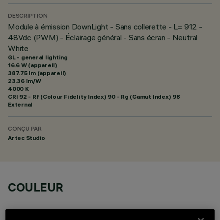
DESCRIPTION
Module à émission DownLight - Sans collerette - L= 912 -
48Vdc (PWM) - Éclairage général - Sans écran - Neutral
White
GL - general lighting
16.6 W (appareil)
387.75 lm (appareil)
23.36 lm/W
4000 K
CRI
92
- Rf (Colour Fidelity Index) 90 - Rg (Gamut Index) 98
External
CONÇU PAR
Artec Studio
COULEUR