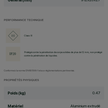
General (mm)
PERFORMANCE TECHNIQUE
Class III
Protégé contre la pénétration de corps solides de plus de 12 mm, non protégé
contre la pénétration de liquides.
Conforme à la norme EN60598-1 et aux réglementations pertinentes.
PROPRIÉTÉS PHYSIQUES
0.47
Poids (kg)
Aluminium extrudé
Matériel