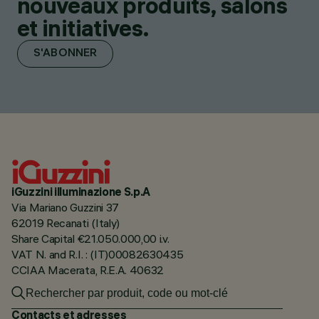
nouveaux produits, salons
et initiatives.
S'ABONNER
iGuzzini illuminazione S.p.A
Via Mariano Guzzini 37
62019 Recanati (Italy)
Share Capital €21.050.000,00 i.v.
VAT N. and R.I. : (IT)00082630435
CCIAA Macerata, R.E.A. 40632
Contacts et adresses