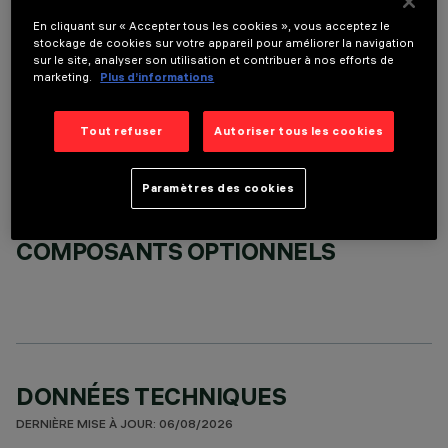
En cliquant sur « Accepter tous les cookies », vous acceptez le
stockage de cookies sur votre appareil pour améliorer la navigation
sur le site, analyser son utilisation et contribuer à nos efforts de
ACCESSOIRES REQUIS
marketing.
Plus d’informations
Il est nécessaire de commander l'un des accessoires requis pour installer et utiliser correctement
le produit:
Tout refuser
Autoriser tous les cookies
Paramètres des cookies
COMPOSANTS OPTIONNELS
DONNÉES TECHNIQUES
DERNIÈRE MISE À JOUR: 06/08/2026