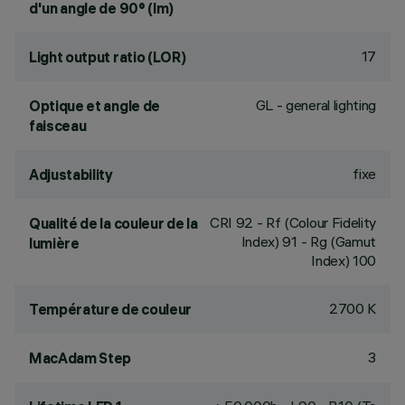
d'un angle de 90° (lm)
17
Light output ratio (LOR)
GL - general lighting
Optique et angle de
faisceau
fixe
Adjustability
CRI
92
- Rf (Colour Fidelity
Qualité de la couleur de la
Index) 91 - Rg (Gamut
lumière
Index) 100
2700 K
Température de couleur
3
MacAdam Step