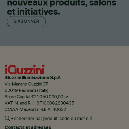
nouveaux produits, salons
et initiatives.
S'ABONNER
iGuzzini illuminazione S.p.A
Via Mariano Guzzini 37
62019 Recanati (Italy)
Share Capital €21.050.000,00 i.v.
VAT N. and R.I. : (IT)00082630435
CCIAA Macerata, R.E.A. 40632
Contacts et adresses