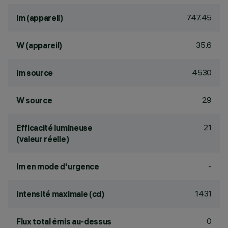
747.45
lm (appareil)
35.6
W (appareil)
4530
lm source
29
W source
21
Efficacité lumineuse
(valeur réelle)
-
lm en mode d'urgence
1431
Intensité maximale (cd)
0
Flux total émis au-dessus