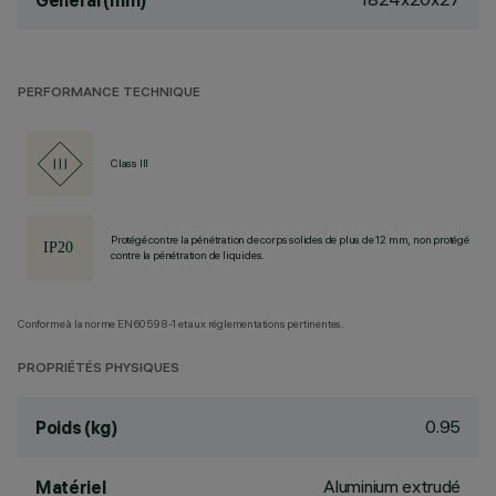
General (mm)
PERFORMANCE TECHNIQUE
Class III
Protégé contre la pénétration de corps solides de plus de 12 mm, non protégé
contre la pénétration de liquides.
Conforme à la norme EN60598-1 et aux réglementations pertinentes.
PROPRIÉTÉS PHYSIQUES
0.95
Poids (kg)
Aluminium extrudé
Matériel