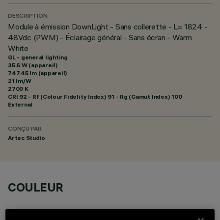
DESCRIPTION
Module à émission DownLight - Sans collerette - L= 1824 -
48Vdc (PWM) - Éclairage général - Sans écran - Warm
White
GL - general lighting
35.6 W (appareil)
747.45 lm (appareil)
21 lm/W
2700 K
CRI
92
- Rf (Colour Fidelity Index) 91 - Rg (Gamut Index) 100
External
CONÇU PAR
Artec Studio
COULEUR