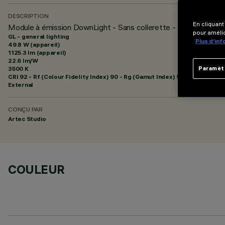
DESCRIPTION
En cliquant
Module à émission DownLight - Sans collerette - L= 2736 - 4
pour amélio
GL - general lighting
Plus d’in
49.8 W (appareil)
1125.3 lm (appareil)
22.6 lm/W
3500 K
Paramèt
CRI
92
- Rf (Colour Fidelity Index) 90 - Rg (Gamut Index) 99
External
CONÇU PAR
Artec Studio
COULEUR