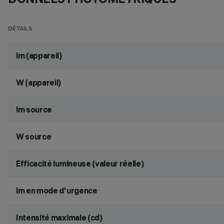
DÉTAILS
lm (appareil)
W (appareil)
lm source
W source
Efficacité lumineuse (valeur réelle)
lm en mode d'urgence
Intensité maximale (cd)