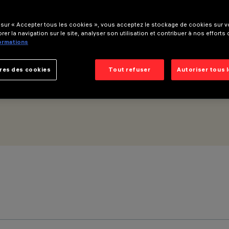
 sur « Accepter tous les cookies », vous acceptez le stockage de cookies sur vo
8Vdc (PWM) - Éclairage général - Sans écran - Warm White
rer la navigation sur le site, analyser son utilisation et contribuer à nos efforts
formations
res des cookies
Tout refuser
Autoriser tous 