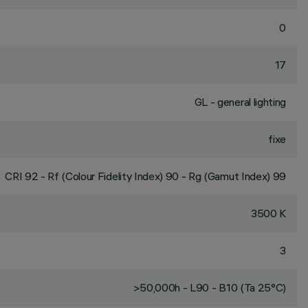
0
17
GL - general lighting
fixe
CRI
92
- Rf (Colour Fidelity Index) 90 - Rg (Gamut Index) 99
3500 K
3
>50,000h - L90 - B10 (Ta 25°C)