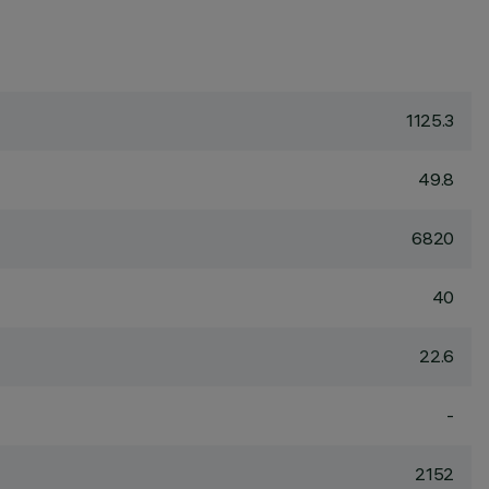
1125.3
49.8
6820
40
22.6
-
2152