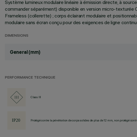
Système lumineux modulaire linéaire à émission directe, à sou
commander séparément) disponible en version micro-texturée O
Frameless (collerette) ; corps éclairant modulaire et positionna
modulaire sans écran conçu pour des exigences de ligne continu
DIMENSIONS
General (mm)
PERFORMANCE TECHNIQUE
Class III
Protégé contre la pénétration de corps solides de plus de 12 mm, non protégé contre