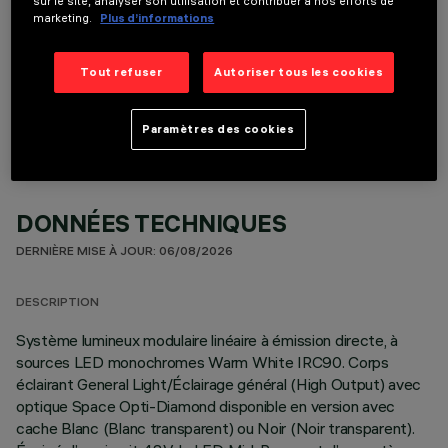
sur le site, analyser son utilisation et contribuer à nos efforts de
marketing.
Plus d’informations
COMPOSANTS OPTIONNELS
Tout refuser
Autoriser tous les cookies
Paramètres des cookies
DONNÉES TECHNIQUES
DERNIÈRE MISE À JOUR: 06/08/2026
DESCRIPTION
Système lumineux modulaire linéaire à émission directe, à
sources LED monochromes Warm White IRC90. Corps
éclairant General Light/Éclairage général (High Output) avec
optique Space Opti-Diamond disponible en version avec
cache Blanc (Blanc transparent) ou Noir (Noir transparent).