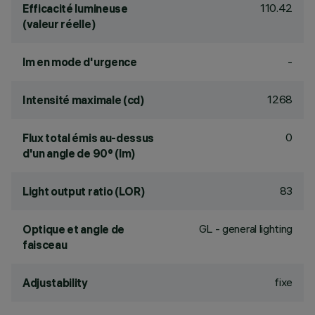
110.42
Efficacité lumineuse
(valeur réelle)
-
lm en mode d'urgence
1268
Intensité maximale (cd)
0
Flux total émis au-dessus
d'un angle de 90° (lm)
83
Light output ratio (LOR)
GL - general lighting
Optique et angle de
faisceau
fixe
Adjustability