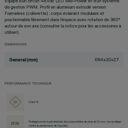
Équipé d’un circuit 48Vdc LED Mid-Power et d’un système
de gestion PWM. Profil en aluminium extrudé version
Frameless (collerette) ; corps éclairant modulaire et
positionnable librement dans l’espace avec rotation de 360°
autour de son axe (consulter la notice pour les accessoires à
utiliser).
DIMENSIONS
684x20x27
General (mm)
PERFORMANCE TECHNIQUE
Class III
Protégé contre la pénétration de corps solides de plus de 12 mm, non protégé
contre la pénétration de liquides.