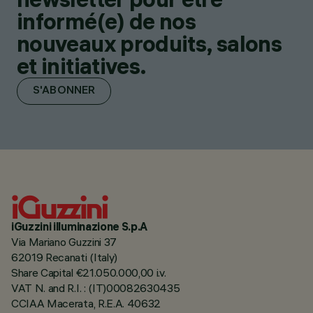
informé(e) de nos
nouveaux produits, salons
et initiatives.
S'ABONNER
iGuzzini illuminazione S.p.A
Via Mariano Guzzini 37
62019 Recanati (Italy)
Share Capital €21.050.000,00 i.v.
VAT N. and R.I. : (IT)00082630435
CCIAA Macerata, R.E.A. 40632