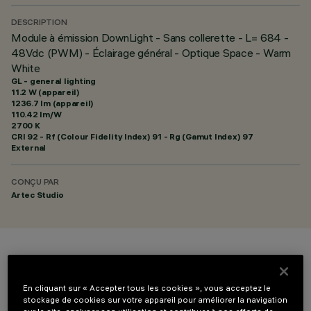
DESCRIPTION
Module à émission DownLight - Sans collerette - L= 684 -
48Vdc (PWM) - Éclairage général - Optique Space - Warm
White
GL - general lighting
11.2 W (appareil)
1236.7 lm (appareil)
110.42 lm/W
2700 K
CRI
92
- Rf (Colour Fidelity Index) 91 - Rg (Gamut Index) 97
External
CONÇU PAR
Artec Studio
COULEUR
En cliquant sur « Accepter tous les cookies », vous acceptez le
stockage de cookies sur votre appareil pour améliorer la navigation