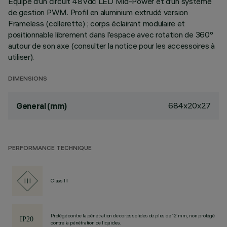
Équipé d’un circuit 48Vdc LED Mid-Power et d’un système
de gestion PWM. Profil en aluminium extrudé version
Frameless (collerette) ; corps éclairant modulaire et
positionnable librement dans l’espace avec rotation de 360°
autour de son axe (consulter la notice pour les accessoires à
utiliser).
DIMENSIONS
684x20x27
General (mm)
PERFORMANCE TECHNIQUE
Class III
Protégé contre la pénétration de corps solides de plus de 12 mm, non protégé
contre la pénétration de liquides.