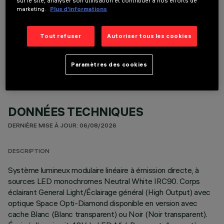
sur le site, analyser son utilisation et contribuer à nos efforts de
marketing.
Plus d’informations
COMPOSANTS OPTIONNELS
Tout refuser
Autoriser tous les cookies
Paramètres des cookies
DONNÉES TECHNIQUES
DERNIÈRE MISE À JOUR: 06/08/2026
DESCRIPTION
Système lumineux modulaire linéaire à émission directe, à
sources LED monochromes Neutral White IRC90. Corps
éclairant General Light/Éclairage général (High Output) avec
optique Space Opti-Diamond disponible en version avec
cache Blanc (Blanc transparent) ou Noir (Noir transparent).