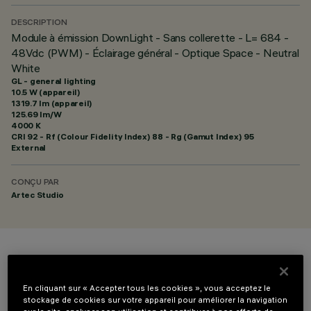
DESCRIPTION
Module à émission DownLight - Sans collerette - L= 684 -
48Vdc (PWM) - Éclairage général - Optique Space - Neutral
White
GL - general lighting
10.5 W (appareil)
1319.7 lm (appareil)
125.69 lm/W
4000 K
CRI
92
- Rf (Colour Fidelity Index) 88 - Rg (Gamut Index) 95
External
CONÇU PAR
Artec Studio
COULEUR
En cliquant sur « Accepter tous les cookies », vous acceptez le
stockage de cookies sur votre appareil pour améliorer la navigation