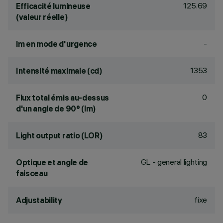
125.69
Efficacité lumineuse
(valeur réelle)
-
lm en mode d'urgence
1353
Intensité maximale (cd)
0
Flux total émis au-dessus
d'un angle de 90° (lm)
83
Light output ratio (LOR)
GL - general lighting
Optique et angle de
faisceau
fixe
Adjustability