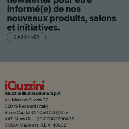
informé(e) de nos
nouveaux produits, salons
et initiatives.
S'ABONNER
iGuzzini illuminazione S.p.A
Via Mariano Guzzini 37
62019 Recanati (Italy)
Share Capital €21.050.000,00 i.v.
VAT N. and R.I. : (IT)00082630435
CCIAA Macerata, R.E.A. 40632