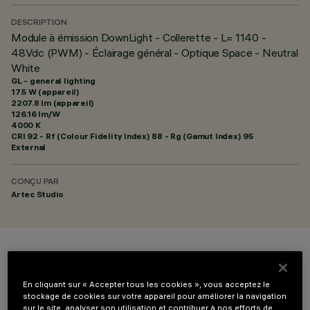
DESCRIPTION
Module à émission DownLight - Collerette - L= 1140 -
48Vdc (PWM) - Éclairage général - Optique Space - Neutral
White
GL - general lighting
17.5 W (appareil)
2207.8 lm (appareil)
126.16 lm/W
4000 K
CRI
92
- Rf (Colour Fidelity Index) 88 - Rg (Gamut Index) 95
External
CONÇU PAR
Artec Studio
COULEUR
En cliquant sur « Accepter tous les cookies », vous acceptez le
stockage de cookies sur votre appareil pour améliorer la navigation
sur le site, analyser son utilisation et contribuer à nos efforts de