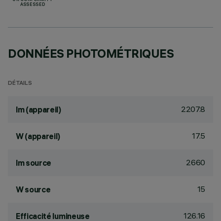
UK CONFORMITY
ASSESSED
DONNÉES PHOTOMÉTRIQUES
DÉTAILS
2207.8
lm (appareil)
17.5
W (appareil)
2660
lm source
15
W source
126.16
Efficacité lumineuse