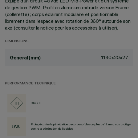
Équipé d’un circuit 48Vdc LED Mid-Power et d’un système
de gestion PWM. Profil en aluminium extrudé version Frame
(collerette) ; corps éclairant modulaire et positionnable
librement dans l’espace avec rotation de 360° autour de son
axe (consulter la notice pour les accessoires à utiliser).
DIMENSIONS
1140x20x27
General (mm)
PERFORMANCE TECHNIQUE
Class III
Protégé contre la pénétration de corps solides de plus de 12 mm, non protégé
contre la pénétration de liquides.