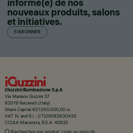
informé(e) de nos
nouveaux produits, salons
et initiatives.
S'ABONNER
iGuzzini illuminazione S.p.A
Via Mariano Guzzini 37
62019 Recanati (Italy)
Share Capital €21.050.000,00 i.v.
VAT N. and R.I. : (IT)00082630435
CCIAA Macerata, R.E.A. 40632