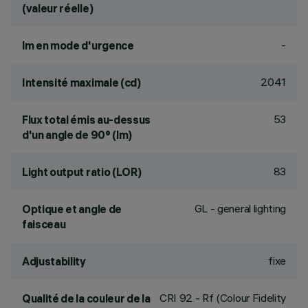
(valeur réelle)
-
lm en mode d'urgence
2041
Intensité maximale (cd)
53
Flux total émis au-dessus
d'un angle de 90° (lm)
83
Light output ratio (LOR)
GL - general lighting
Optique et angle de
faisceau
fixe
Adjustability
CRI
92
- Rf (Colour Fidelity
Qualité de la couleur de la