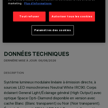
marketing.
Plus d’informations
Tout refuser
Autoriser tous les cookies
COMPOSANTS OPTIONNELS
Paramètres des cookies
DONNÉES TECHNIQUES
DERNIÈRE MISE À JOUR: 06/08/2026
DESCRIPTION
Système lumineux modulaire linéaire à émission directe, à
sources LED monochromes Neutral White IRC90. Corps
éclairant General Light/Éclairage général (High Output) avec
optique Space Opti-Diamond disponible en version avec
cache Blanc (Blanc transparent) ou Noir (Noir transparent).