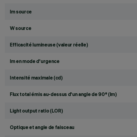
lm source
W source
Efficacité lumineuse (valeur réelle)
lm en mode d'urgence
Intensité maximale (cd)
Flux total émis au-dessus d'un angle de 90° (lm)
Light output ratio (LOR)
Optique et angle de faisceau