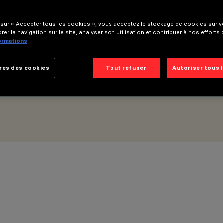
 sur « Accepter tous les cookies », vous acceptez le stockage de cookies sur vo
Vdc (PWM) - Éclairage général - Optique à écran diffuseur – War
rer la navigation sur le site, analyser son utilisation et contribuer à nos efforts
formations
res des cookies
Tout refuser
Autoriser tous 