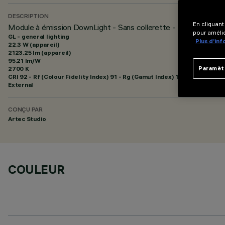
DESCRIPTION
En cliquant
Module à émission DownLight - Sans collerette - L= 1140 - 48
pour amélio
GL - general lighting
Plus d’in
22.3 W (appareil)
2123.25 lm (appareil)
95.21 lm/W
2700 K
Paramèt
CRI
92
- Rf (Colour Fidelity Index) 91 - Rg (Gamut Index) 100
External
CONÇU PAR
Artec Studio
COULEUR