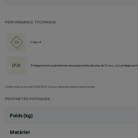
PERFORMANCE TECHNIQUE
Class III
Protégé contre la pénétration de corps solides de plus de 12 mm, non protégé contre
Conforme à la norme EN60598-1 et aux réglementations pertinentes.
PROPRIÉTÉS PHYSIQUES
Poids (kg)
Matériel