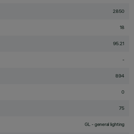
2850
18
95.21
-
894
0
75
GL - general lighting