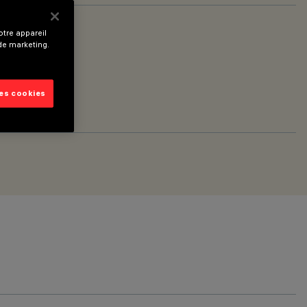
tre appareil
m White
 de marketing.
les cookies