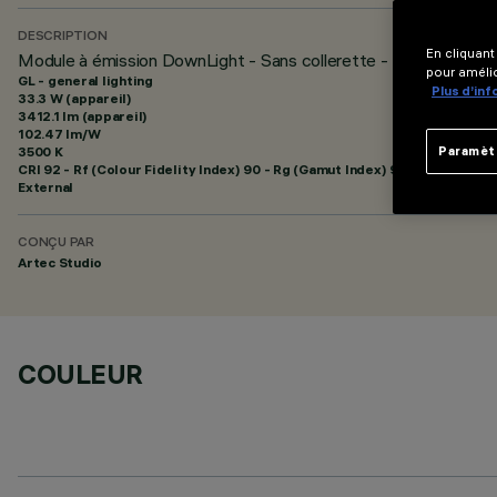
DESCRIPTION
En cliquant
Module à émission DownLight - Sans collerette - L= 1824 - 48
pour amélio
GL - general lighting
Plus d’in
33.3 W (appareil)
3412.1 lm (appareil)
102.47 lm/W
3500 K
Paramèt
CRI
92
- Rf (Colour Fidelity Index) 90 - Rg (Gamut Index) 99
External
CONÇU PAR
Artec Studio
COULEUR