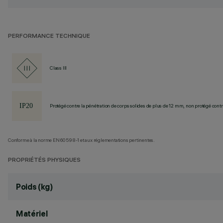
PERFORMANCE TECHNIQUE
Class III
Protégé contre la pénétration de corps solides de plus de 12 mm, non protégé contre
Conforme à la norme EN60598-1 et aux réglementations pertinentes.
PROPRIÉTÉS PHYSIQUES
Poids (kg)
Matériel