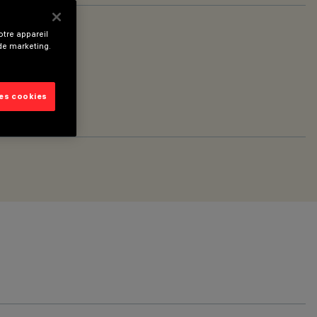
tre appareil
rm White
 de marketing.
les cookies