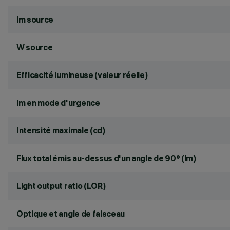
lm source
W source
Efficacité lumineuse (valeur réelle)
lm en mode d'urgence
Intensité maximale (cd)
Flux total émis au-dessus d'un angle de 90° (lm)
Light output ratio (LOR)
Optique et angle de faisceau