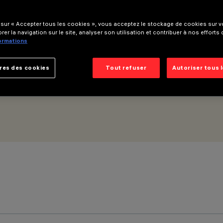
 sur « Accepter tous les cookies », vous acceptez le stockage de cookies sur vo
Vdc (PWM) - Éclairage général - Optique à écran diffuseur – Wa
rer la navigation sur le site, analyser son utilisation et contribuer à nos efforts
formations
res des cookies
Tout refuser
Autoriser tous 