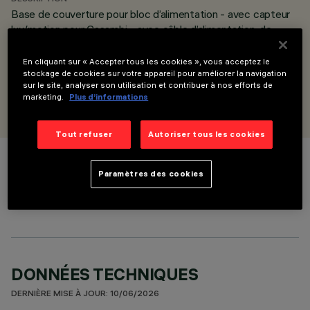
Base de couverture pour bloc d’alimentation - avec capteur
lux/motion pour Casambi - avec câble d’alimentation, de
suspension et joint articulé - pour 150 W
Casambi sensor
En cliquant sur « Accepter tous les cookies », vous acceptez le
stockage de cookies sur votre appareil pour améliorer la navigation
sur le site, analyser son utilisation et contribuer à nos efforts de
CONÇU PAR
marketing.
Plus d’informations
Artec Studio
Tout refuser
Autoriser tous les cookies
COULEUR
Paramètres des cookies
DONNÉES TECHNIQUES
DERNIÈRE MISE À JOUR: 10/06/2026