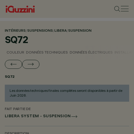
INTÉRIEURS
/
SUSPENSIONS
/
LIBERA
/
SUSPENSION
SQ72
COULEUR
DONNÉES TECHNIQUES
DONNÉES ÉLECTRIQUES
INSTALLAT
SQ72
Les données techniques finales complètes seront disponibles à partir de
Juin 2026.
FAIT PARTIE DE
LIBERA SYSTEM - SUSPENSION
DESCRIPTION