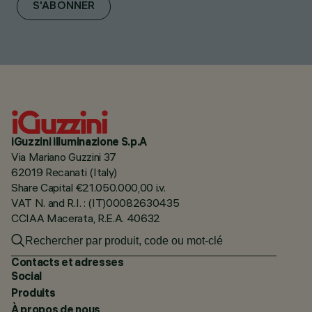
S'ABONNER
iGuzzini illuminazione S.p.A
Via Mariano Guzzini 37
62019 Recanati (Italy)
Share Capital €21.050.000,00 i.v.
VAT N. and R.I. : (IT)00082630435
CCIAA Macerata, R.E.A. 40632
Contacts et adresses
Social
Produits
À propos de nous