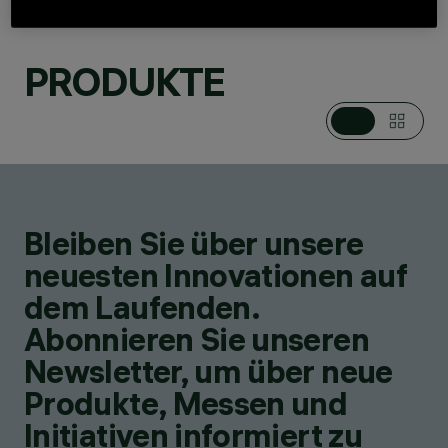
PRODUKTE
KATEGORIEN
DOWNLIGHTS UND
EINBAULEUCHTEN
DESIGN
IGUZZINI
Bleiben Sie über unsere
PRODUKTE
63
neuesten Innovationen auf
dem Laufenden.
Abonnieren Sie unseren
Newsletter, um über neue
Produkte, Messen und
Initiativen informiert zu