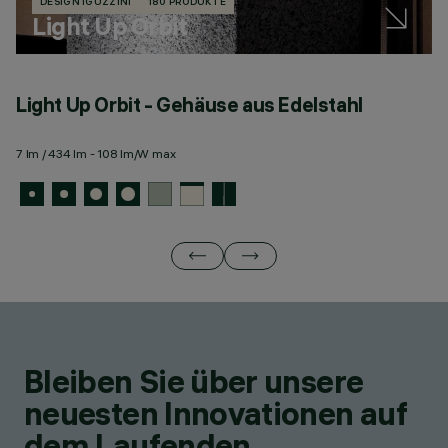
DESIGN IGUZZINI
180 PRODUKTE
Light Up Orbit
Light Up Orbit - Gehäuse aus Edelstahl
L
e
7 lm / 434 lm - 108 lm/W max
7 
Bleiben Sie über unsere
neuesten Innovationen auf
dem Laufenden.