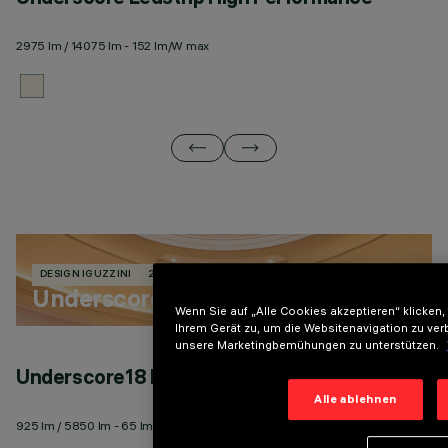
2975 lm / 14075 lm - 152 lm/W max
27
DESIGN IGUZZINI
246 PRODUKTE
Underscore
Wenn Sie auf „Alle Cookies akzeptieren“ klicken
Ihrem Gerät zu, um die Websitenavigation zu ver
unsere Marketingbemühungen zu unterstützen.
Underscore18 Minimal Einbauprofil
U
Alle ablehnen
925 lm / 5850 lm - 65 lm/W max
27