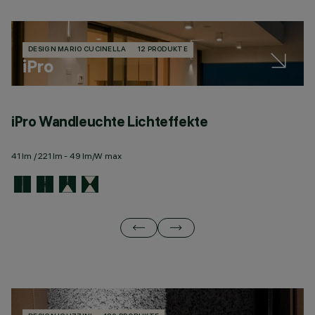
DESIGN MARIO CUCINELLA
12 PRODUKTE
iPro
iPro Wandleuchte Lichteffekte
i
41 lm / 221 lm - 49 lm/W max
34