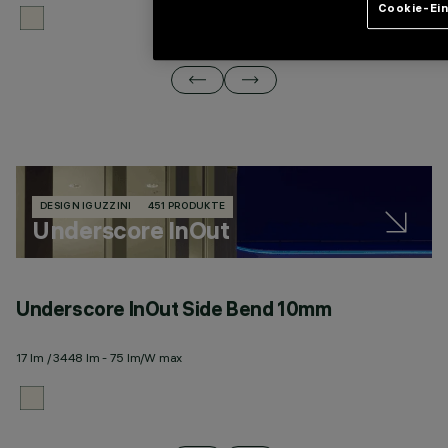
Cookie-Ein
DESIGN IGUZZINI
451 PRODUKTE
Underscore InOut
Underscore InOut Side Bend 10mm
U
17 lm / 3448 lm - 75 lm/W max
20