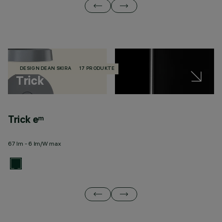
DESIGN DEAN SKIRA
17 PRODUKTE
Trick
Trick eᵐ
T
67 lm - 6 lm/W max
32