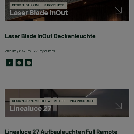
DESIGN IGUZZINI
8 PRODUKTE
Laser Blade InOut
Laser Blade InOut Deckenleuchte
256 lm / 847 lm - 72 lm/W max
DESIGN JEAN-MICHEL WILMOTTE
284 PRODUKTE
Linealuce 27
Linealuce 27 Aufbauleuchten Full Remote