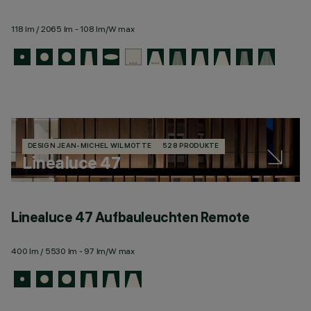
118 lm / 2065 lm - 108 lm/W max
DESIGN JEAN-MICHEL WILMOTTE
528 PRODUKTE
Linealuce 47
Linealuce 47 Aufbauleuchten Remote
L
400 lm / 5530 lm - 97 lm/W max
40