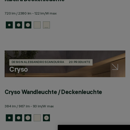
720 lm / 2380 lm - 122 lm/W max
DESIGN ALESSANDRO SCANDURRA
20 PRODUKTE
Cryso
Cryso Wandleuchte / Deckenleuchte
384 lm / 967 lm - 93 lm/W max