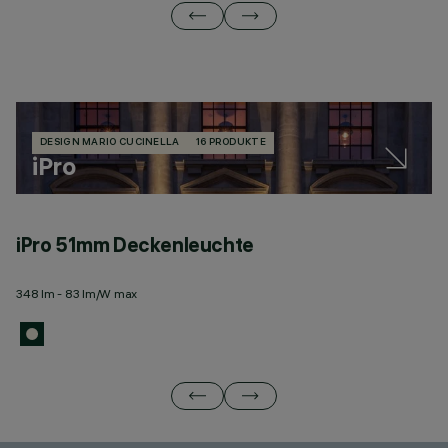
DESIGN MARIO CUCINELLA
16 PRODUKTE
iPro
iPro 51mm Deckenleuchte
i
348 lm - 83 lm/W max
52