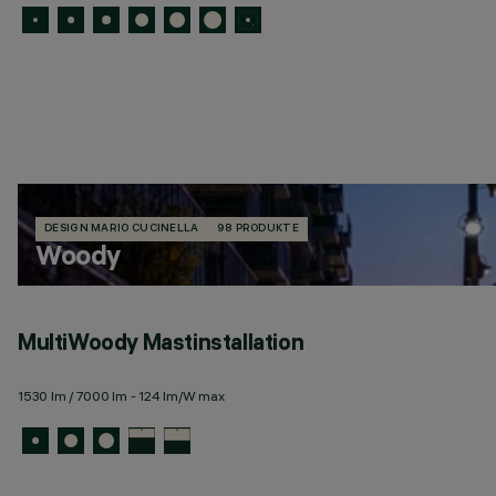
DESIGN MARIO CUCINELLA
98 PRODUKTE
Woody
MultiWoody Mastinstallation
1530 lm / 7000 lm - 124 lm/W max