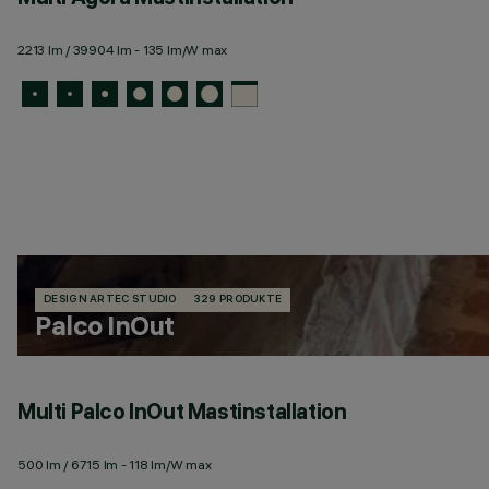
2213 lm / 39904 lm - 135 lm/W max
DESIGN ARTEC STUDIO
329 PRODUKTE
Palco InOut
Multi Palco InOut Mastinstallation
500 lm / 6715 lm - 118 lm/W max