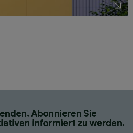
M
27
fenden. Abonnieren Sie
iativen informiert zu werden.