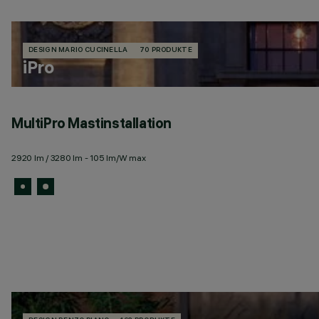
DESIGN MARIO CUCINELLA
70 PRODUKTE
iPro
MultiPro Mastinstallation
2920 lm / 3280 lm - 105 lm/W max