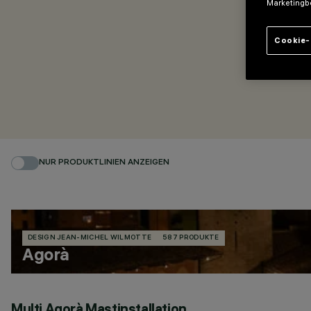
Marketingb
Cookie-
NUR PRODUKTLINIEN ANZEIGEN
DESIGN JEAN-MICHEL WILMOTTE
587 PRODUKTE
Agorà
Multi Agorà Mastinstallation