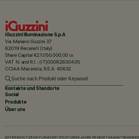
iGuzzini illuminazione S.p.A
Via Mariano Guzzini 37
62019 Recanati (Italy)
Share Capital €21.050.000,00 i.v.
VAT N. and R.I. : (IT)00082630435
CCIAA Macerata, R.E.A. 40632
Kontakte und Standorte
Social
Produkte
Über uns
DATENSCHUTZRICHTLINIE
CERTIFICATIONS
5 JAHRE PRODUKTGARANTIE
HINWEI