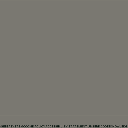
SGEBERSYSTEM
COOKIE POLICY
ACCESSIBILITY STATEMENT
UNSERE CODES
KNOWLEDGE