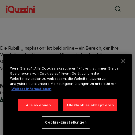
Die Rubrik „Inspiration“ ist bald online – ein Bereich, der Ihre
Vorstellungskraft anregen und Ihnen die besten Lösungen zur
Gestaltung von Licht – und Schatten – in Ihren Projekten
vorschlagen soll.
Wenn Sie auf „Alle Cookies akzeptieren“ klicken, stimmen Sie der
Speicherung von Cookies auf Ihrem Gerät zu, um die
Websitenavigation zu verbessern, die Websitenutzung zu
analysieren und unsere Marketingbemühungen zu unterstützen.
Möchten Sie benachrichtigt werden, sobald die Seite online
Weitere Informationen
ist?
Abonnieren Sie unseren Newsletter.
Alle ablehnen
Alle Cookies akzeptieren
Cookie-Einstellungen