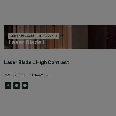
DESIGN IGUZZINI
63 PRODUKTE
Laser Blade L
Laser Blade L High Contrast
759 lm / 3195 lm - 113 lm/W max