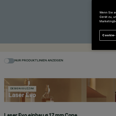
Wenn Sie au
Gerät zu, u
Marketingb
Cookie-
NUR PRODUKTLINIEN ANZEIGEN
DESIGN IGUZZINI
Laser Evo
Laser Evo einbau ø 17 mm Cone