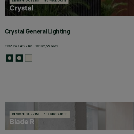
DESIGN IGUZZINI
86 PRODUKTE
Crystal
Crystal General Lighting
1102 lm / 4127 lm - 161 lm/W max
DESIGN IGUZZINI
167 PRODUKTE
Blade R