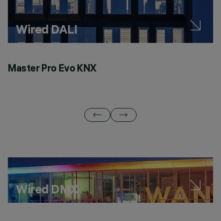
Wired DALI
Master Pro Evo KNX
Q
Wired DMX