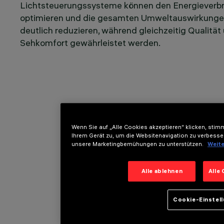
Lichtsteuerungssysteme können den Energieverb
optimieren und die gesamten Umweltauswirkung
deutlich reduzieren, während gleichzeitig Qualität
Sehkomfort gewährleistet werden.
Wenn Sie auf „Alle Cookies akzeptieren“ klicken, sti
Ihrem Gerät zu, um die Websitenavigation zu verbesse
unsere Marketingbemühungen zu unterstützen.
Weite
Alle ablehnen
Alle
Cookie-Einstel