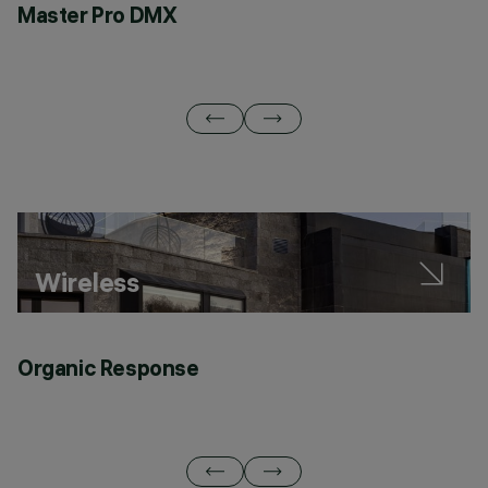
Master Pro DMX
M
Wireless
Organic Response
C