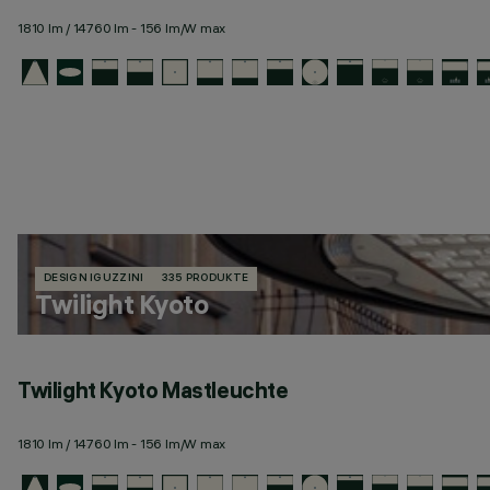
1810 lm / 14760 lm - 156 lm/W max
DESIGN IGUZZINI
335 PRODUKTE
Twilight Kyoto
Twilight Kyoto Mastleuchte
1810 lm / 14760 lm - 156 lm/W max