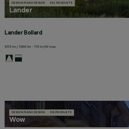
DESIGN PIANO DESIGN
332 PRODUKTE
Lander
Lander Bollard
855 lm / 1368 lm - 115 lm/W max
DESIGN PIANO DESIGN
136 PRODUKTE
Wow