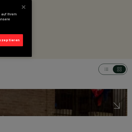
 auf Ihrem
unsere
akzeptieren