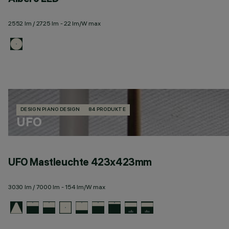
2552 lm / 2725 lm - 22 lm/W max
DESIGN PIANO DESIGN
84 PRODUKTE
UFO
UFO Mastleuchte 423x423mm
3030 lm / 7000 lm - 154 lm/W max