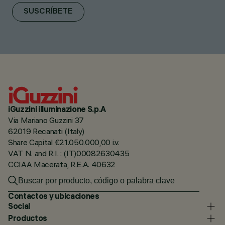
SUSCRÍBETE
iGuzzini illuminazione S.p.A
Via Mariano Guzzini 37
62019 Recanati (Italy)
Share Capital €21.050.000,00 i.v.
VAT N. and R.I. : (IT)00082630435
CCIAA Macerata, R.E.A. 40632
Contactos y ubicaciones
Social
Productos