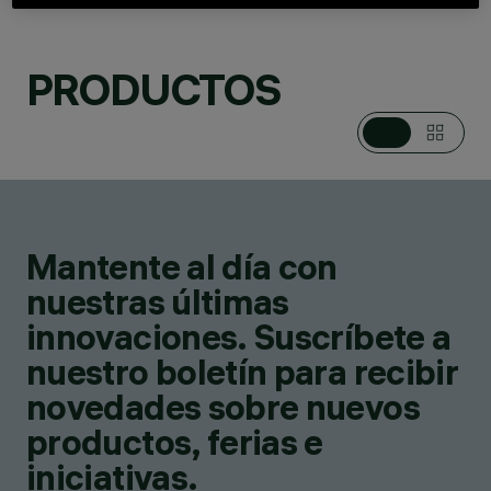
CATEGORÍAS
SISTEMAS PARA
POSTE / MURO,
PRODUCTOS
PROYECTORES
MÚLTIPLES DE POSTE
Y PARED,
PROYECTORES PARA
EXTERIOR
DESIGN
JEAN-MICHEL
WILMOTTE
Mantente al día con
PRODUCTOS
171
nuestras últimas
innovaciones. Suscríbete a
nuestro boletín para recibir
novedades sobre nuevos
productos, ferias e
iniciativas.