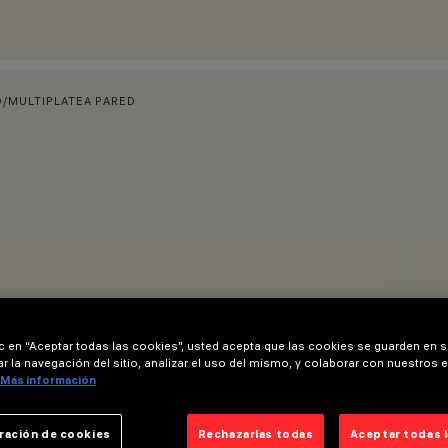
O
/
MULTIPLATEA PARED
ic en “Aceptar todas las cookies”, usted acepta que las cookies se guarden en s
r la navegación del sitio, analizar el uso del mismo, y colaborar con nuestros 
Más información
ración de cookies
Rechazarlas todas
Aceptar todas 
led.