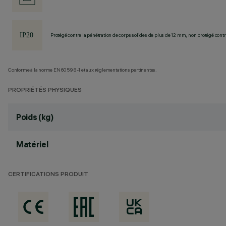
Protégé contre la pénétration de corps solides de plus de 12 mm, non protégé contre
Conforme à la norme EN60598-1 et aux réglementations pertinentes.
PROPRIÉTÉS PHYSIQUES
Poids (kg)
Matériel
CERTIFICATIONS PRODUIT