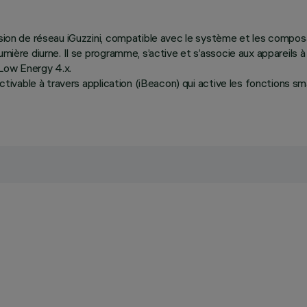
tension de réseau iGuzzini, compatible avec le système et les comp
umière diurne. Il se programme, s’active et s’associe aux appareils à
Low Energy 4.x.
activable à travers application (iBeacon) qui active les fonctions sm