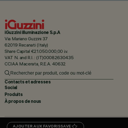
iGuzzini illuminazione S.p.A
Via Mariano Guzzini 37
62019 Recanati (Italy)
Share Capital €21.050.000,00 i.v.
VAT N. and R.I. : (IT)00082630435
CCIAA Macerata, R.E.A. 40632
Contacts et adresses
Social
Produits
À propos de nous
AJOUTER AUX FAVORIS
SAVE
PRIVACY
CERTIFICATIONS
GARANTIE DE 5 ANS
SIGNALEMENTS
COOKIE POLICY
ACCE